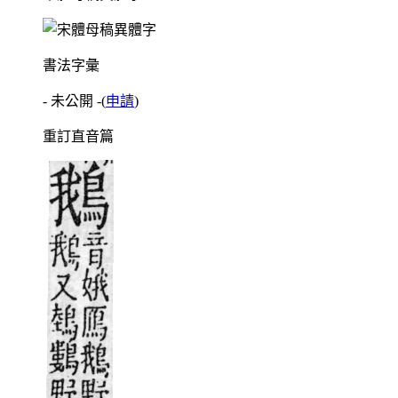
書法字彙
- 未公開 -
(
申請
)
重訂直音篇