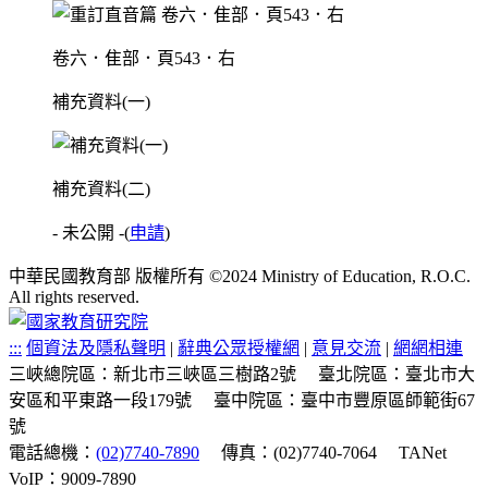
卷六．隹部．頁543．右
補充資料(一)
補充資料(二)
- 未公開 -
(
申請
)
中華民國教育部 版權所有 ©2024 Ministry of Education, R.O.C.
All rights reserved.
:::
個資法及隱私聲明
|
辭典公眾授權網
|
意見交流
|
網網相連
三峽總院區：新北市三峽區三樹路2號
臺北院區：臺北市大
安區和平東路一段179號
臺中院區：臺中市豐原區師範街67
號
電話總機：
(02)7740-7890
傳真：(02)7740-7064
TANet
VoIP：9009-7890