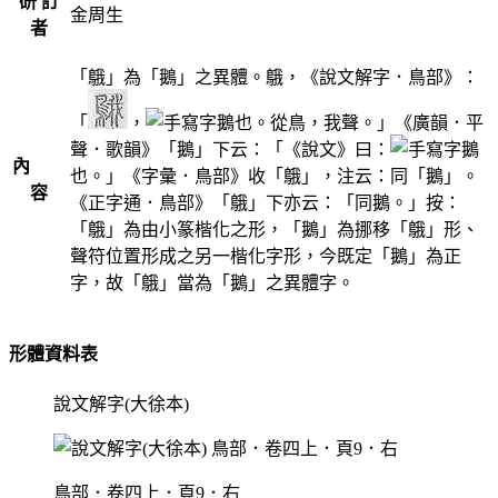
研 訂
金周生
者
「䳘」為「鵝」之異體。䳘，《說文解字．鳥部》：
「
，
鵝也。從鳥，我聲。」《廣韻．平
聲．歌韻》「鵝」下云：「《說文》曰：
鵝
內
也。」《字彙．鳥部》收「䳘」，注云：同「鵝」。
容
《正字通．鳥部》「䳘」下亦云：「同鵝。」按：
「䳘」為由小篆楷化之形，「鵝」為挪移「䳘」形、
聲符位置形成之另一楷化字形，今既定「鵝」為正
字，故「䳘」當為「鵝」之異體字。
形體資料表
說文解字(大徐本)
鳥部．卷四上．頁9．右