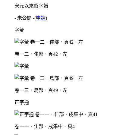
宋元以來俗字譜
- 未公開 -
(
申請
)
字彙
卷一二．隹部．頁42．左
卷一三．鳥部．頁49．左
正字通
卷一一．隹部．戌集中．頁41