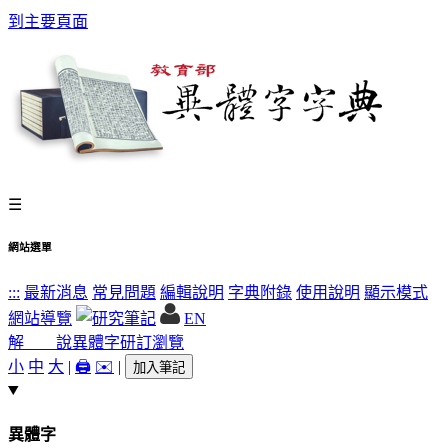
到主要頁面
☰
網站選單
:::
最新消息
常見問題
編輯說明
字典附錄
使用說明
顯示模式
網站導覽
EN
解 說
異體字
研訂瀏覽
小
中
大
|
🖨️
✉️
|
加入筆記
異體字