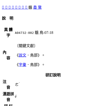
𨿍
󶺧
󶺣
󶺦
󶺥
󶺤
󶺢
󶺡
䳘
䳗
鵞
說 明
異 體
䳘
鳥-07-18
A04732-002
字
〔關鍵文獻〕
內
《
說文
．鳥部》。
容
《
字彙
．鳥部》。
研訂說明
注
ˊ
ㄜ
音
漢語拼
é
音