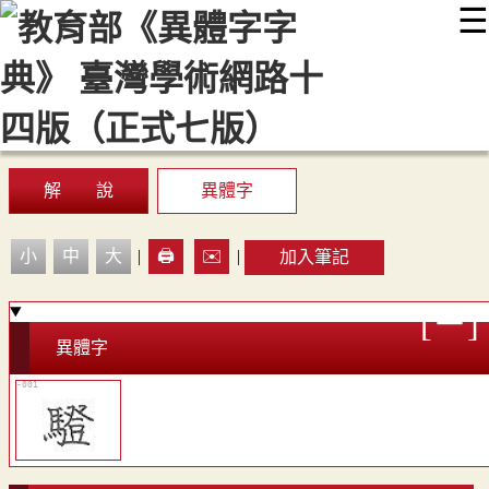
☰
:::
最新消息
常見問題
編輯說明
字典附錄
使用說明
顯示模式
網站導覽
EN
解 說
異體字
小
中
大
|
🖨️
✉️
|
加入筆記
異體字