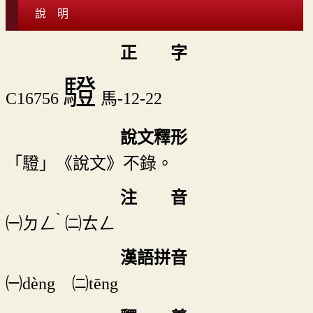
說 明
正 字
䮴
C16756
馬-12-22
說文釋形
「䮴」《說文》不錄。
注 音
ˋ
㈠
ㄉㄥ
㈡
ㄊㄥ
漢語拼音
㈠dèng ㈡tēng