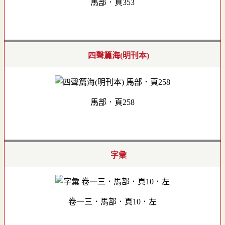
馬部．頁353
四聲篇海(明刊本)
馬部．頁258
字彙
卷一三．馬部．頁10．左