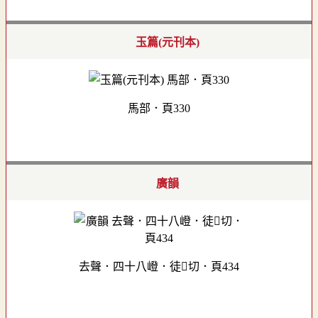
玉篇(元刊本)
馬部．頁330
廣韻
去聲．四十八嶝．徒切．頁434