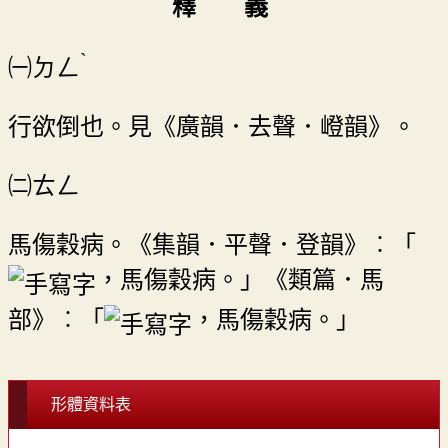
釋 義
ˋ
㈠
ㄉㄥ
行欲倒也。見《廣韻．去聲．嶝韻》。
㈡ㄊㄥ
馬傷穀病。《集韻．平聲．登韻》︰「
，馬傷穀病。」《類篇．馬
部》︰「
，馬傷穀病。」
形體資料表