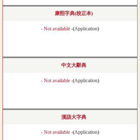
康熙字典(校正本)
- Not available -
(
Application
)
中文大辭典
- Not available -
(
Application
)
漢語大字典
- Not available -
(
Application
)