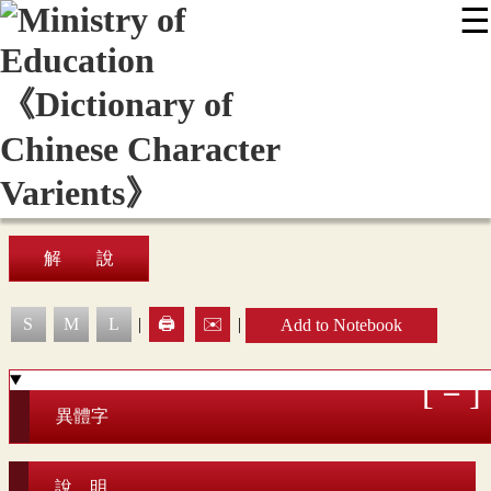
☰
:::
News
Editing Instructions
Appendix
User Guide
Display Mode
Sitemap
中
解 說
S
M
L
|
🖨️
✉️
|
Add to Notebook
異體字
說 明