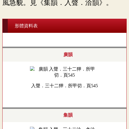
風急貌。見《集韻．入聲．洽韻》。
形體資料表
廣韻
入聲．三十二狎．所甲切．頁545
集韻