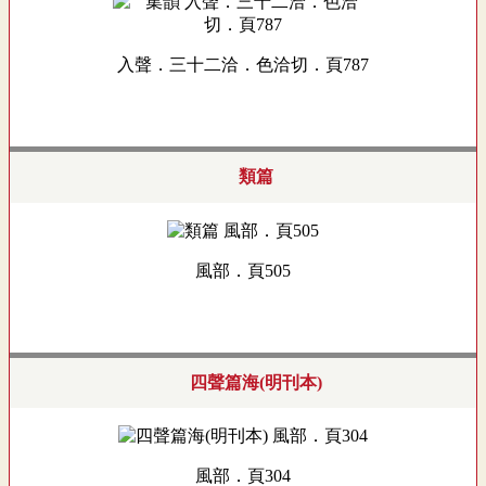
入聲．三十二洽．色洽切．頁787
類篇
風部．頁505
四聲篇海(明刊本)
風部．頁304