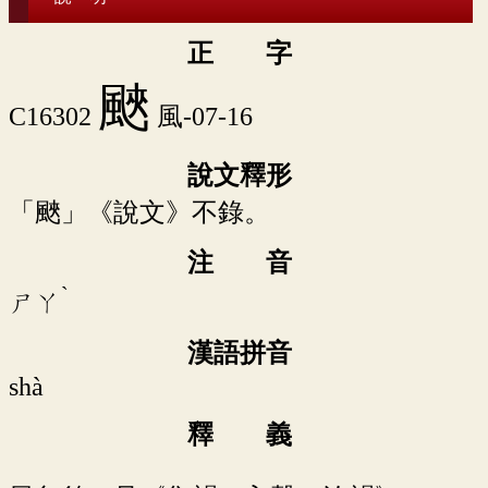
正 字
䬊
C16302
風-07-16
說文釋形
「䬊」《說文》不錄。
注 音
ˋ
ㄕㄚ
漢語拼音
shà
釋 義