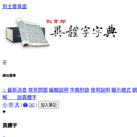
到主要頁面
☰
網站選單
:::
最新消息
常見問題
編輯說明
字典附錄
使用說明
顯示模式
網
解 說
異體字
小
中
大
|
🖨️
✉️
|
加入筆記
異體字