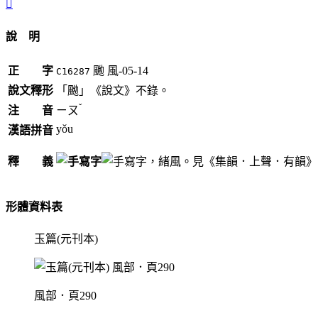
𩘈
說 明
正 字
䬀
風-05-14
C16287
說文釋形
「䬀」《說文》不錄。
ˇ
注 音
ㄧㄡ
yǒu
漢語拼音
釋 義
，緒風。見《集韻．上聲．有韻》
形體資料表
玉篇(元刊本)
風部．頁290