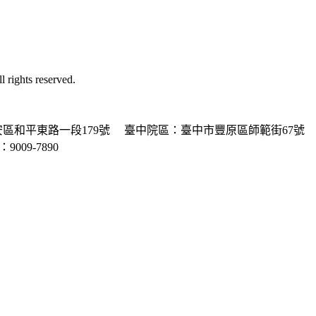
ghts reserved.
區和平東路一段179號
臺中院區：臺中市豐原區師範街67號
P：9009-7890