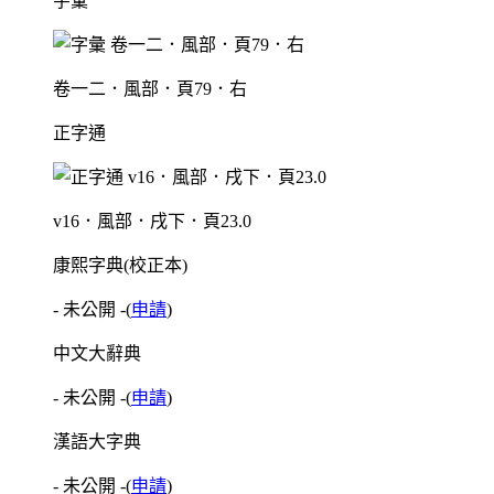
字彙
卷一二．風部．頁79．右
正字通
v16．風部．戌下．頁23.0
康熙字典(校正本)
- 未公開 -
(
申請
)
中文大辭典
- 未公開 -
(
申請
)
漢語大字典
- 未公開 -
(
申請
)