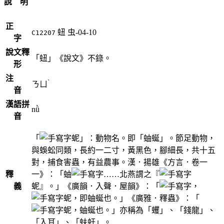
說 明
正
䖡
虫-04-10
C12207
字
說文釋
「䖡」《說文》不錄。
形
注
ˋ
ㄋㄩ
音
漢語拼
nǜ
音
「
蚭」：動物名。即「蚰蜒」。節足動物，
與蜈蚣同類，長約一二寸，黃黑色，腳細長，共十五
對，捕食害蟲，有益農事。漢．揚雄《方言．卷一
釋
一》：「蚰
……北燕謂之『
義
蚭』。」《廣韻．入聲．屋韻》：「
，
蚭，即蚰蜒也。」《廣雅．釋蟲》：「
蚭，蚰蜒也。」亦稱為「蠼」、「錢龍」、
「入耳」、「蚨虶」。