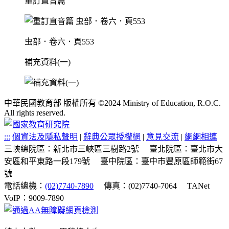
重訂直音篇
虫部．卷六．頁553
補充資料(一)
中華民國教育部 版權所有 ©2024 Ministry of Education, R.O.C.
All rights reserved.
:::
個資法及隱私聲明
|
辭典公眾授權網
|
意見交流
|
網網相連
三峽總院區：新北市三峽區三樹路2號
臺北院區：臺北市大
安區和平東路一段179號
臺中院區：臺中市豐原區師範街67
號
電話總機：
(02)7740-7890
傳真：(02)7740-7064
TANet
VoIP：9009-7890