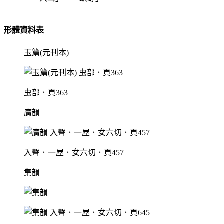
形體資料表
玉篇(元刊本)
虫部．頁363
廣韻
入聲．一屋．女六切．頁457
集韻