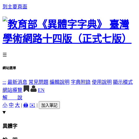
到主要頁面
☰
網站選單
:::
最新消息
常見問題
編輯說明
字典附錄
使用說明
顯示模式
網站導覽
EN
解 說
小
中
大
|
🖨️
✉️
|
加入筆記
異體字