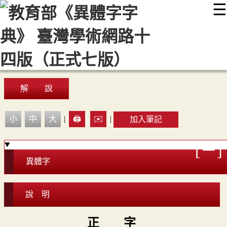
☰
:::
最新消息
常見問題
編輯說明
字典附錄
使用說明
顯示模式
網站導覽
EN
解 說
小
中
大
|
🖨️
✉️
|
加入筆記
異體字
說 明
正 字