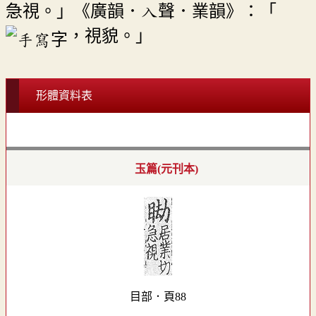
急視。」《廣韻．入聲．業韻》：「
，視貌。」
形體資料表
玉篇(元刊本)
目部．頁88