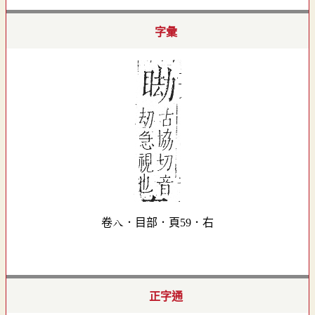
字彙
卷八．目部．頁59．右
正字通