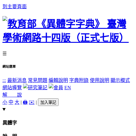
到主要頁面
☰
網站選單
:::
最新消息
常見問題
編輯說明
字典附錄
使用說明
顯示模式
網站導覽
EN
解 說
小
中
大
|
🖨️
✉️
|
加入筆記
異體字