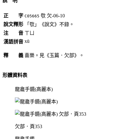
說 明
正 字
㰭
欠-06-10
C05665
說文釋形
「㰭」《說文》不錄。
注 音
ㄒㄩ
xū
漢語拼音
釋 義
喜樂。見《玉篇．欠部》。
形體資料表
龍龕手鏡(高麗本)
欠部．頁353
龍龕手鑑