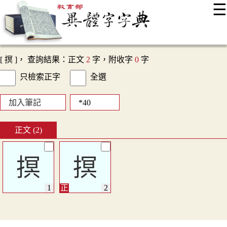
☰
:::
最新消息
常見問題
編輯說明
字典附錄
使用說明
顯示模式
網站導覽
EN
[ 㨠 ]， 查詢結果：正文
2
字，附收字
0
字
只檢索正字
全選
加入筆記
正文 (2)
㨠
㨠