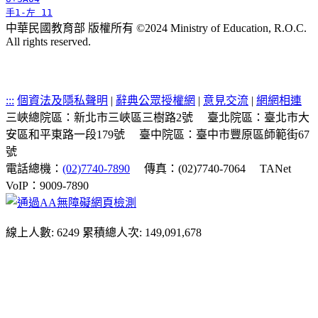
手1-左 11
中華民國教育部 版權所有 ©2024 Ministry of Education, R.O.C.
All rights reserved.
:::
個資法及隱私聲明
|
辭典公眾授權網
|
意見交流
|
網網相連
三峽總院區：新北市三峽區三樹路2號
臺北院區：臺北市大
安區和平東路一段179號
臺中院區：臺中市豐原區師範街67
號
電話總機：
(02)7740-7890
傳真：(02)7740-7064
TANet
VoIP：9009-7890
線上人數: 6249
累積總人次: 149,091,678