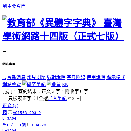
到主要頁面
☰
網站選單
:::
最新消息
常見問題
編輯說明
字典附錄
使用說明
顯示模式
網站導覽
EN
[ 㨄 ]， 查詢結果：正文
2
字，附收字
0
字
只檢索正字
全選
加入筆記
正文 (2)
㨄
A01568-003-2
U+3A04
㨄
手1-左 11
C04278
U+3A04