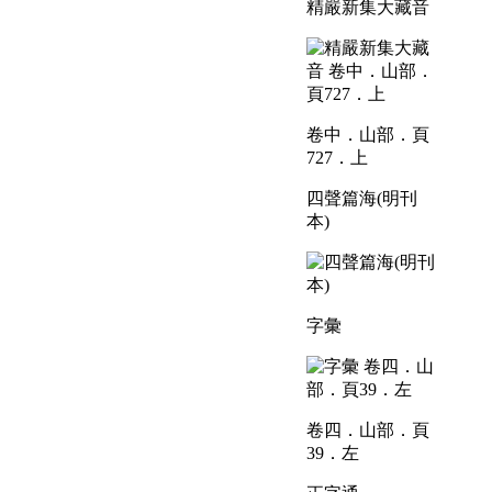
精嚴新集大藏音
卷中．山部．頁
727．上
四聲篇海(明刊
本)
字彙
卷四．山部．頁
39．左