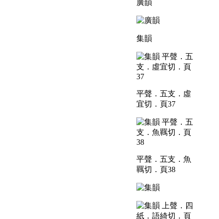
廣韻
集韻
平聲．五支．虛
宜切．頁37
平聲．五支．魚
羈切．頁38