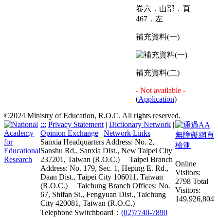
卷六．山部．頁
467．左
補充資料(一)
補充資料(二)
- Not available -
(
Application
)
©2024 Ministry of Education, R.O.C. All rights reserved.
:::
Privacy Statement
|
Dictionary Network
|
Opinion Exchange
|
Network Links
Sanxia Headquarters Address: No. 2,
Sanshu Rd., Sanxia Dist., New Taipei City
237201, Taiwan (R.O.C.)
Taipei Branch
Online
Address: No. 179, Sec. 1, Heping E. Rd.,
Visitors:
Daan Dist., Taipei City 106011, Taiwan
2798
Total
(R.O.C.)
Taichung Branch Offices: No.
Visitors:
67, Shifan St., Fengyuan Dist., Taichung
149,926,804
City 420081, Taiwan (R.O.C.)
Telephone Switchboard：
(02)7740-7890