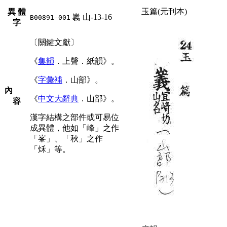
玉篇(元刊本)
異 體
㠖
山-13-16
B00891-001
字
〔關鍵文獻〕
《
集韻
．上聲．紙韻》。
《
字彙補
．山部》。
內
《
中文大辭典
．山部》。
容
漢字結構之部件或可易位
成異體，他如「峰」之作
「峯」、「秋」之作
「秌」等。