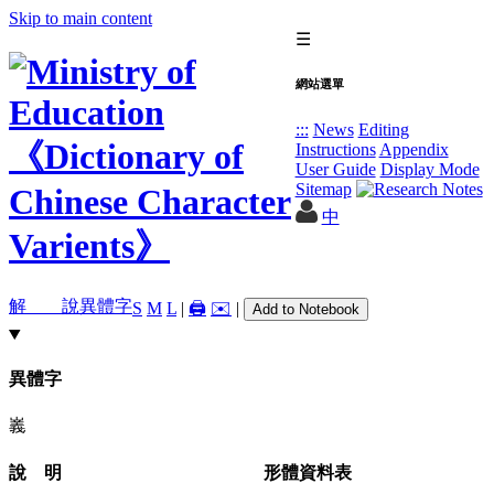
Skip to main content
☰
網站選單
:::
News
Editing
Instructions
Appendix
User Guide
Display Mode
Sitemap
中
解 說
異體字
S
M
L
|
🖨️
✉️
|
Add to Notebook
異體字
㠖
說 明
形體資料表