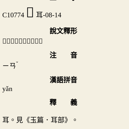
𦖈
C10774
耳-08-14
說文釋形
「𦖈」《說文》不錄。
注 音
ˇ
ㄧㄢ
漢語拼音
yǎn
釋 義
耳。見《玉篇．耳部》。