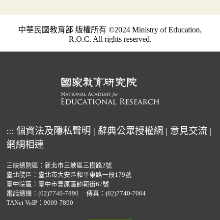
中華民國教育部 版權所有 ©2024 Ministry of Education,
R.O.C. All rights reserved.
:::
個資法及隱私聲明
|
辭典公眾授權網
|
意見交流
|
網網相連
三峽總院區：新北市三峽區三樹路2號
臺北院區：臺北市大安區和平東路一段179號
臺中院區：臺中市豐原區師範街67號
電話總機：
(02)7740-7890
傳真：(02)7740-7064
TANet VoIP：9009-7890