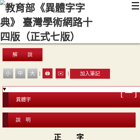
☰
:::
最新消息
常見問題
編輯說明
字典附錄
使用說明
顯示模式
網站導覽
EN
解 說
小
中
大
|
🖨️
✉️
|
加入筆記
異體字
說 明
正 字