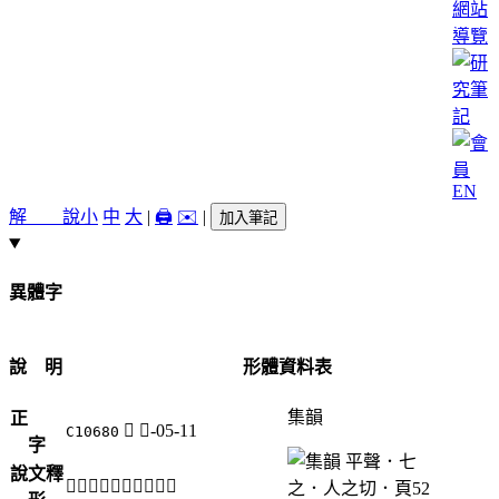
網站
導覽
EN
解 說
小
中
大
|
🖨️
✉️
|
加入筆記
異體字
說 明
形體資料表
集韻
正
𦓓
而-05-11
C10680
字
說文釋
「𦓓」《說文》不錄。