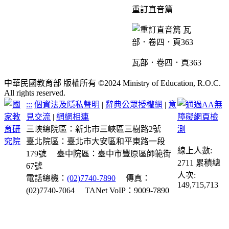
重訂直音篇
瓦部．卷四．頁363
中華民國教育部 版權所有 ©2024 Ministry of Education, R.O.C.
All rights reserved.
:::
個資法及隱私聲明
|
辭典公眾授權網
|
意
見交流
|
網網相連
三峽總院區：新北市三峽區三樹路2號
臺北院區：臺北市大安區和平東路一段
線上人數:
179號
臺中院區：臺中市豐原區師範街
2711
累積總
67號
人次:
電話總機：
(02)7740-7890
傳真：
149,715,713
(02)7740-7064
TANet VoIP：9009-7890