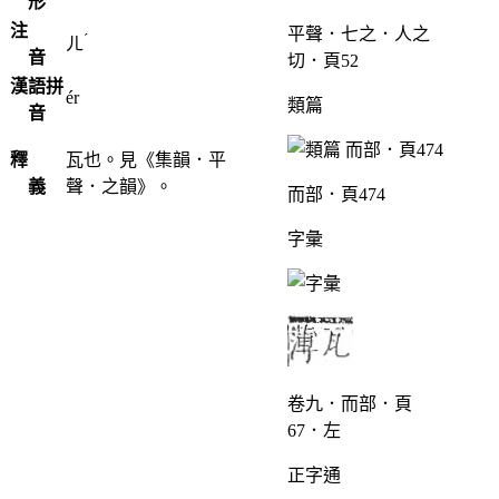
形
注
平聲．七之．人之
ˊ
ㄦ
音
切．頁52
漢語拼
ér
類篇
音
釋
瓦也。見《集韻．平
義
聲．之韻》。
而部．頁474
字彙
卷九．而部．頁
67．左
正字通