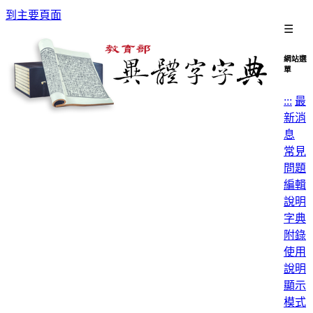
到主要頁面
☰
網站選
單
:::
最
新消
息
常見
問題
編輯
說明
字典
附錄
使用
說明
顯示
模式