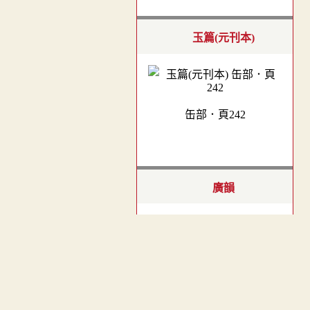
玉篇(元刊本)
缶部．頁242
廣韻
︿
平聲．十五青．郎丁切．頁
196
TOP