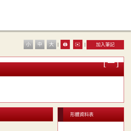
小
中
大
|
🖨️
✉️
|
加入筆記
形體資料表