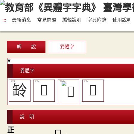
:::
最新消息
常見問題
編輯說明
字典附錄
使用說明
解 說
異體字
異體字
䍅
𦉣
𨯻
說 明
正