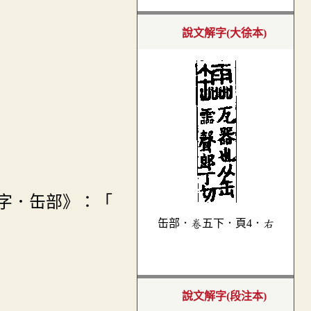
說文解字(大徐本)
字．缶部》：「
缶部．卷五下．頁4．右
說文解字(段注本)