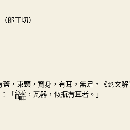
。（郎丁切）
有蓋，束頸，寬身，有耳，無足。《說文解
》：「
，瓦器，似瓶有耳者。」