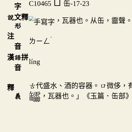
𦉢
C10465
缶-17-23
字
說文釋
，瓦器也。从缶，霝聲
形
注
ˊ
ㄌㄧㄥ
音
漢語拼
líng
音
古代盛水、酒的容器。口微侈，
釋
義
，瓦器也。」《玉篇．缶部