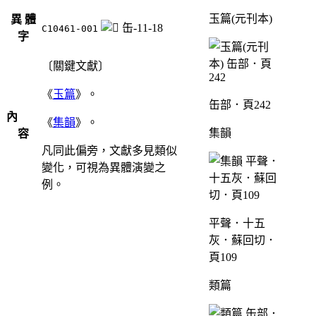
玉篇(元刊本)
異 體
缶-11-18
C10461-001
字
〔關鍵文獻〕
《
玉篇
》。
缶部．頁242
內
《
集韻
》。
集韻
容
凡同此偏旁，文獻多見類似
變化，可視為異體演變之
例。
平聲．十五
灰．蘇回切．
頁109
類篇