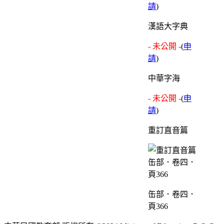
請
)
漢語大字典
- 未公開 -
(
申
請
)
中華字海
- 未公開 -
(
申
請
)
重訂直音篇
缶部．卷四．
頁366