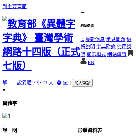
到主要頁面
☰
網站選單
:::
最新消息
常見問題
編
輯說明
字典附錄
使用說
明
顯示模式
網站導覽
EN
解 說
異體字
小
中
大
|
🖨️
✉️
|
加入筆記
異體字
說 明
形體資料表