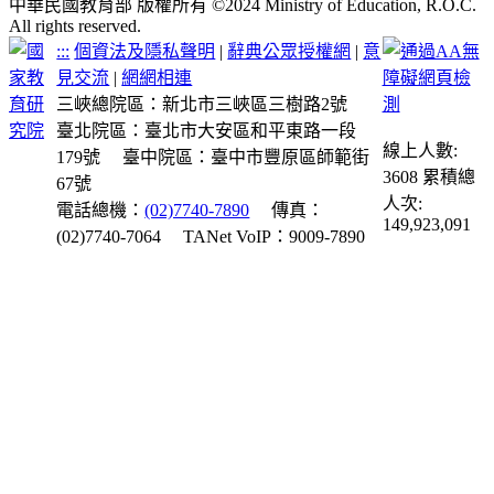
中華民國教育部 版權所有 ©2024 Ministry of Education, R.O.C.
All rights reserved.
:::
個資法及隱私聲明
|
辭典公眾授權網
|
意
見交流
|
網網相連
三峽總院區：新北市三峽區三樹路2號
臺北院區：臺北市大安區和平東路一段
線上人數:
179號
臺中院區：臺中市豐原區師範街
3608
累積總
67號
人次:
電話總機：
(02)7740-7890
傳真：
149,923,091
(02)7740-7064
TANet VoIP：9009-7890