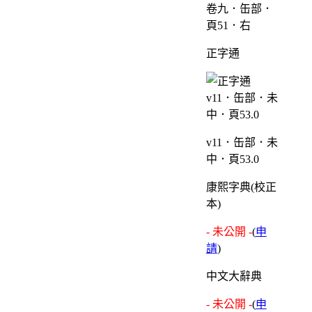
卷九．缶部．
頁51．右
正字通
v11．缶部．未
中．頁53.0
康熙字典(校正
本)
- 未公開 -
(
申
請
)
中文大辭典
- 未公開 -
(
申