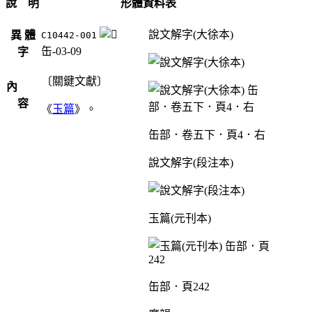
說 明
形體資料表
說文解字(大徐本)
異 體
C10442-001
缶-03-09
字
〔關鍵文獻〕
內
容
《
玉篇
》。
缶部．卷五下．頁4．右
說文解字(段注本)
玉篇(元刊本)
缶部．頁242