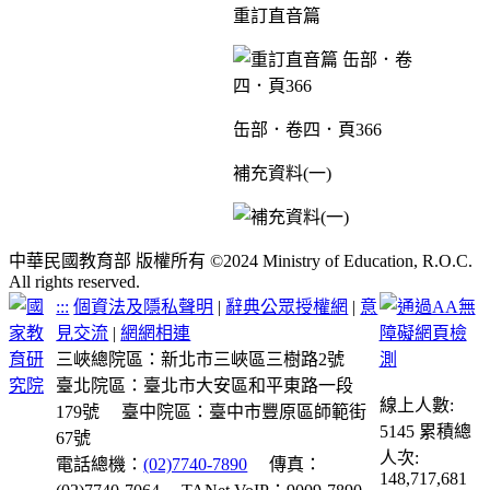
重訂直音篇
缶部．卷四．頁366
補充資料(一)
中華民國教育部 版權所有 ©2024 Ministry of Education, R.O.C.
All rights reserved.
:::
個資法及隱私聲明
|
辭典公眾授權網
|
意
見交流
|
網網相連
三峽總院區：新北市三峽區三樹路2號
臺北院區：臺北市大安區和平東路一段
線上人數:
179號
臺中院區：臺中市豐原區師範街
5145
累積總
67號
人次:
電話總機：
(02)7740-7890
傳真：
148,717,681