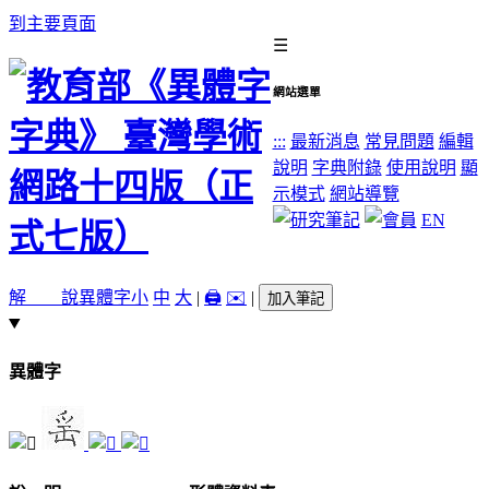
到主要頁面
☰
網站選單
:::
最新消息
常見問題
編輯
說明
字典附錄
使用說明
顯
示模式
網站導覽
EN
解 說
異體字
小
中
大
|
🖨️
✉️
|
加入筆記
異體字