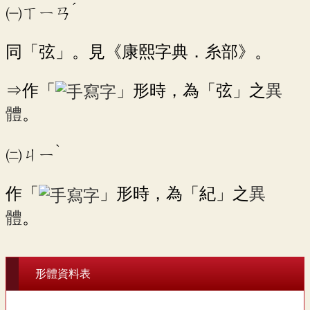
ˊ
㈠
ㄒㄧㄢ
同「弦」。見《康熙字典．糸部》。
⇒作「
」形時，為「弦」之
異
體
。
ˋ
㈡
ㄐㄧ
作「
」形時，為「紀」之
異
體
。
形體資料表