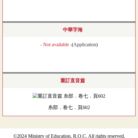
中華字海
- Not available -
(
Application
)
重訂直音篇
糸部．卷七．頁602
©2024 Ministry of Education, R.O.C. All rights reserved.