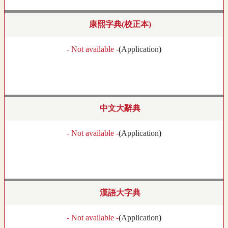
康熙字典(校正本)
- Not available -
(
Application
)
中文大辭典
- Not available -
(
Application
)
漢語大字典
- Not available -
(
Application
)