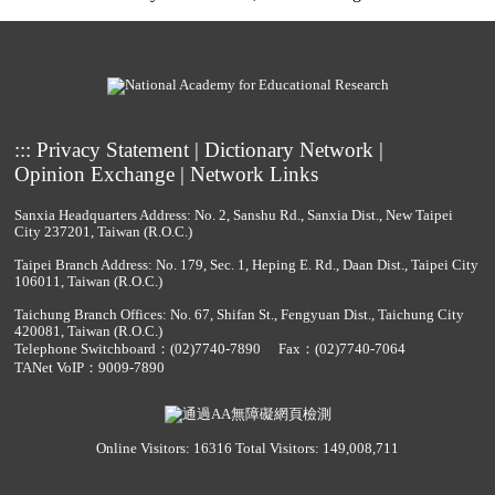
:::
Privacy Statement
|
Dictionary Network
|
Opinion Exchange
|
Network Links
Sanxia Headquarters Address: No. 2, Sanshu Rd., Sanxia Dist., New Taipei
City 237201, Taiwan (R.O.C.)
Taipei Branch Address: No. 179, Sec. 1, Heping E. Rd., Daan Dist., Taipei City
106011, Taiwan (R.O.C.)
Taichung Branch Offices: No. 67, Shifan St., Fengyuan Dist., Taichung City
420081, Taiwan (R.O.C.)
Telephone Switchboard：
(02)7740-7890
Fax：(02)7740-7064
TANet VoIP：9009-7890
Online Visitors: 16316
Total Visitors: 149,008,711