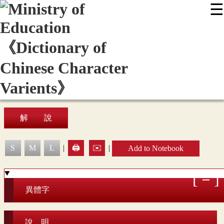
☰
:::
News
Editing Instructions
Appendix
User Guide
Display Mode
Sitemap
中
解 說
S
M
L
|
🖨️
✉️
|
Add to Notebook
異體字
說 明