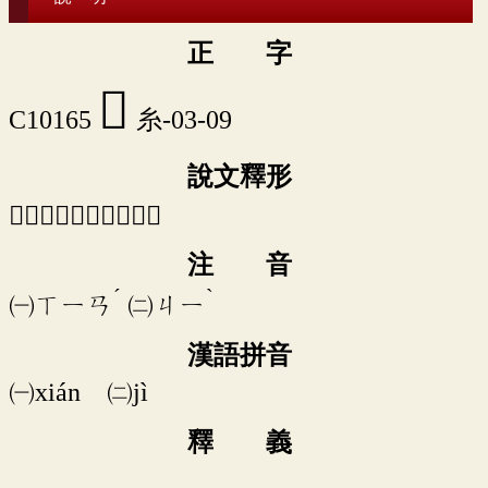
正 字
𥾏
C10165
糸-03-09
說文釋形
「𥾏」《說文》不錄。
注 音
ˊ
ˋ
㈠
ㄒㄧㄢ
㈡
ㄐㄧ
漢語拼音
㈠xián ㈡jì
釋 義