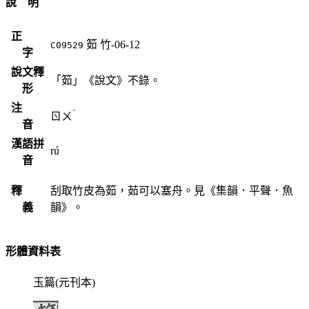
說 明
正
筎
竹-06-12
C09529
字
說文釋
「筎」《說文》不錄。
形
注
ˊ
ㄖㄨ
音
漢語拼
rú
音
釋
刮取竹皮為筎，茹可以塞舟。見《集韻．平聲．魚
義
韻》。
形體資料表
玉篇(元刊本)