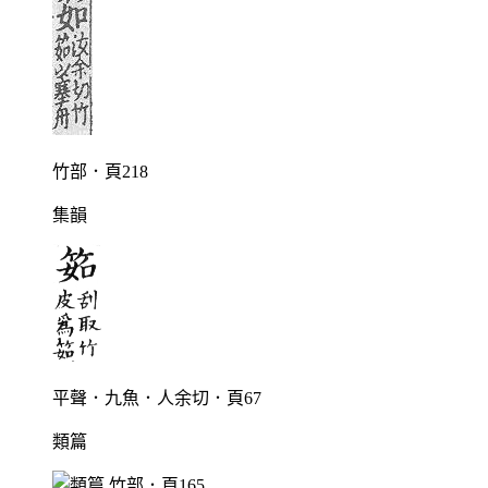
竹部．頁218
集韻
平聲．九魚．人余切．頁67
類篇