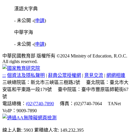
漢語大字典
- 未公開 -
(
申請
)
中華字海
- 未公開 -
(
申請
)
中華民國教育部 版權所有 ©2024 Ministry of Education, R.O.C.
All rights reserved.
:::
個資法及隱私聲明
|
辭典公眾授權網
|
意見交流
|
網網相連
三峽總院區：新北市三峽區三樹路2號
臺北院區：臺北市大
安區和平東路一段179號
臺中院區：臺中市豐原區師範街67
號
電話總機：
(02)7740-7890
傳真：(02)7740-7064
TANet
VoIP：9009-7890
線上人數: 5903
累積總人次: 149,232,395