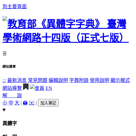
到主要頁面
☰
網站選單
:::
最新消息
常見問題
編輯說明
字典附錄
使用說明
顯示模式
網站導覽
EN
解 說
小
中
大
|
🖨️
✉️
|
加入筆記
異體字