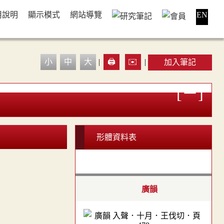
用說明
顯示模式
網站導覽
EN
小
中
大
|
🖨️
✉️
|
加入筆記
形體資料表
廣韻