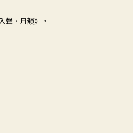
入聲．月韻》。