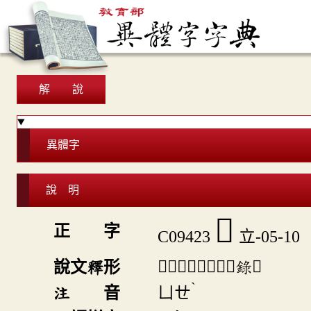
解 說
異體字
說 明
𥩡
正 字
C09423
立-05-10
「𥩡」《說文》不錄。
說文釋形
ˋ
ㄩㄝ
注 音