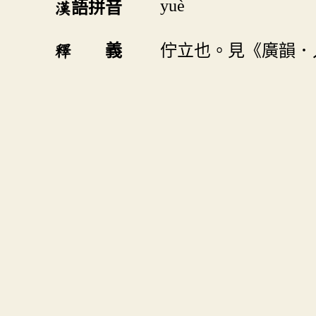
yuè
漢語拼音
釋 義
佇立也。見《廣韻．