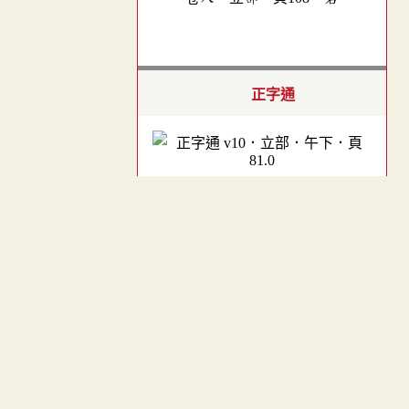
正字通
v10．立部．午下．頁81.0
︿
康熙字典(校正本)
TOP
- 未公開 -
(
申請
)