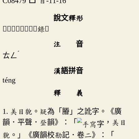
C08479
目-11-16
說文釋形
「𥉋」《說文》不錄。
注 音
ˊ
ㄊㄥ
漢語拼音
téng
釋 義
1. 美目貌。疑為「膡」之訛字。《廣
韻．平聲．登韻》：「
，美目
貌。」《廣韻校勘記．卷二》：「