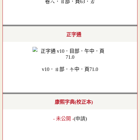
卷八．目部．頁63．右
正字通
v10．目部．午中．頁71.0
康熙字典(校正本)
- 未公開 -
(
申請
)