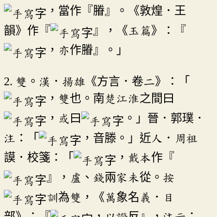
，當作『膡』。《敦煌．王
韻》作『
』，《玉篇》：『
，亦作膡』。」
2. 雙。漢．揚雄《方言．卷二》：「
，雙也。南楚江淮之間曰
，或曰
。」晉．郭璞．
注：「
，音滕。」近人．周祖
謨．校箋：「
，戴本作『
』，盧、錢兩家未從。按
訓為雙，《萬象名義．目