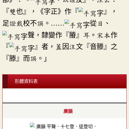
部》：『
，以證反』，注云：
『雙也』，《字正》作『
』，
足證戴校不誤。……
從目、
聲，隸變作『膡』耳。宋本作
『
』者，蓋因注文『音滕』之
『滕』而誤。」
形體資料表
廣韻