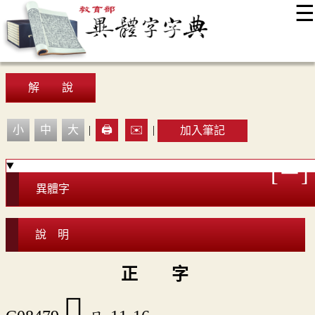
☰
:::
最新消息
常見問題
編輯說明
字典附錄
使用說明
顯示模式
網站導覽
EN
解 說
小
中
大
|
🖨️
✉️
|
加入筆記
異體字
說 明
正 字
𥉋