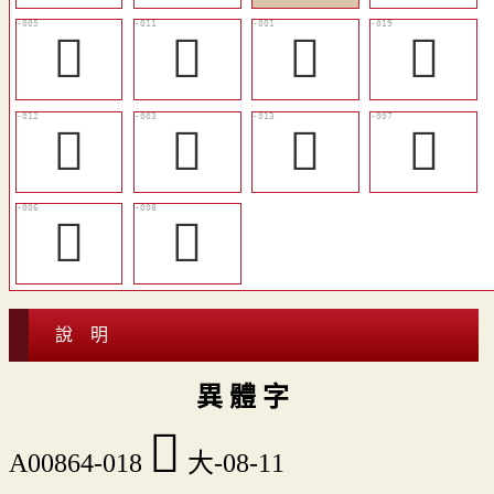
𡬨
󱎉
𢍆
󱎏
󱎊
󱎃
󱎋
󱎅
𢍠
󱎆
說 明
異 體 字
󱎎
A00864-018
大-08-11