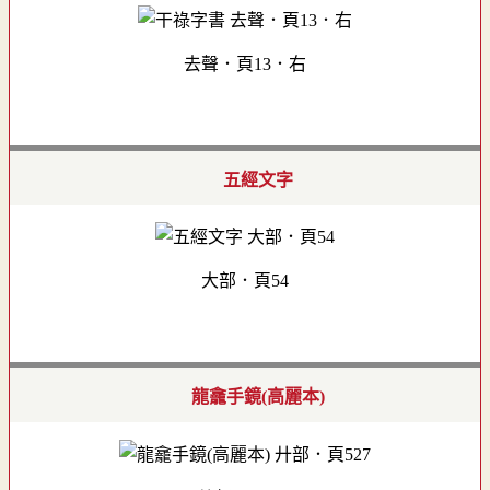
去聲．頁13．右
五經文字
大部．頁54
龍龕手鏡(高麗本)