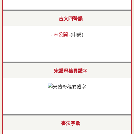
古文四聲韻
- 未公開 -
(
申請
)
宋體母稿異體字
書法字彙