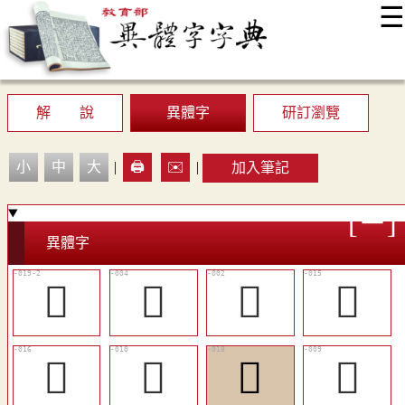
☰
:::
最新消息
常見問題
編輯說明
字典附錄
使用說明
顯示模式
網站導覽
EN
解 說
異體字
研訂瀏覽
小
中
大
|
🖨️
✉️
|
加入筆記
異體字
󳄥
󱎄
󱎂
󱎌
󱎍
󱎈
󱎎
󱎇