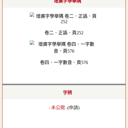
增廣字學舉隅
卷二．正譌．頁252
卷四．一字數音．頁576
字辨
- 未公開 -
(
申請
)