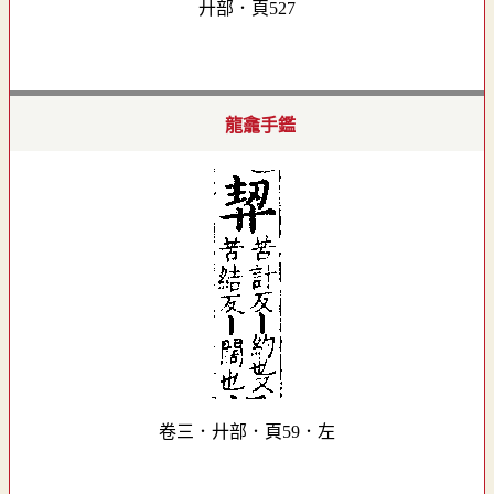
廾部．頁527
龍龕手鑑
卷三．廾部．頁59．左