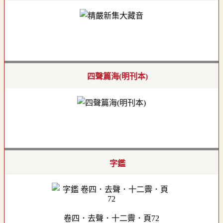
四聲篇海(明刊本)
字鑑
卷四．去聲．十二霽．頁72