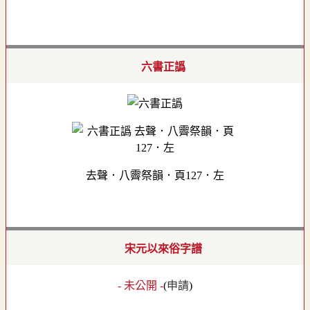
六書正譌
去聲．八霽祭韻．頁127．左
宋元以來俗字譜
- 未公開 -
(
申請
)