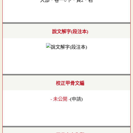
大部．卷一○下．頁2．右
說文解字(段注本)
校正甲骨文編
- 未公開 -
(
申請
)