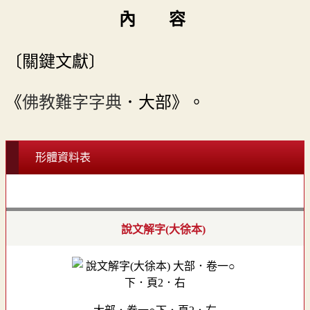
內 容
〔關鍵文獻〕
《
佛教難字字典
．大部》。
形體資料表
說文解字(大徐本)