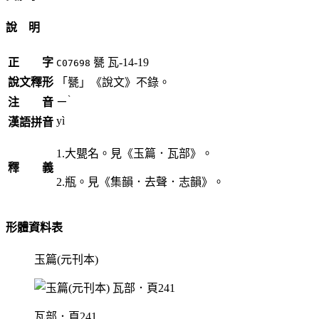
說 明
正 字
㽈
瓦-14-19
C07698
說文釋形
「㽈」《說文》不錄。
ˋ
注 音
ㄧ
yì
漢語拼音
1.大甖名。見《玉篇．瓦部》。
釋 義
2.瓶。見《集韻．去聲．志韻》。
形體資料表
玉篇(元刊本)
瓦部．頁241