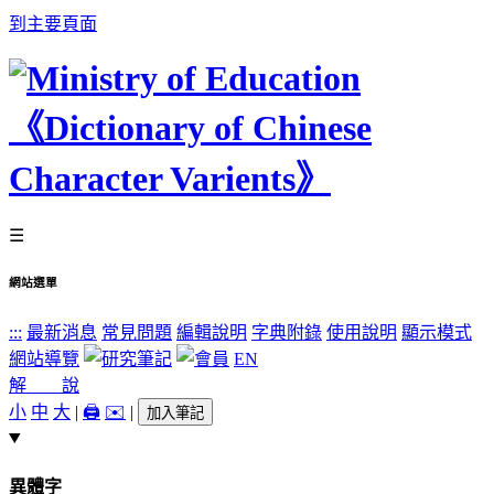
到主要頁面
☰
網站選單
:::
最新消息
常見問題
編輯說明
字典附錄
使用說明
顯示模式
網站導覽
EN
解 說
小
中
大
|
🖨️
✉️
|
加入筆記
異體字