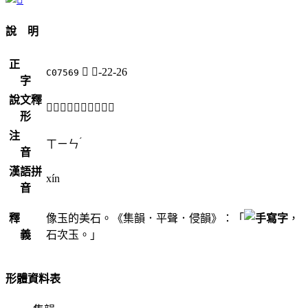
說 明
正
𤫨
玉-22-26
C07569
字
說文釋
「𤫨」《說文》不錄。
形
注
ˊ
ㄒㄧㄣ
音
漢語拼
xín
音
釋
像玉的美石。《集韻．平聲．侵韻》：「
，
義
石次玉。」
形體資料表