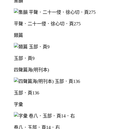
集韻
平聲．二十一侵．徐心切．頁275
類篇
玉部．頁9
四聲篇海(明刊本)
玉部．頁136
字彙
卷八．玉部．頁14．右