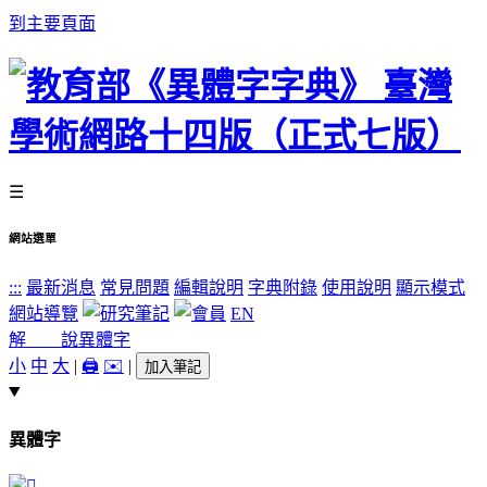
到主要頁面
☰
網站選單
:::
最新消息
常見問題
編輯說明
字典附錄
使用說明
顯示模式
網站導覽
EN
解 說
異體字
小
中
大
|
🖨️
✉️
|
加入筆記
異體字