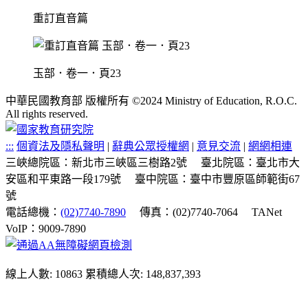
重訂直音篇
玉部．卷一．頁23
中華民國教育部 版權所有 ©2024 Ministry of Education, R.O.C.
All rights reserved.
:::
個資法及隱私聲明
|
辭典公眾授權網
|
意見交流
|
網網相連
三峽總院區：新北市三峽區三樹路2號
臺北院區：臺北市大
安區和平東路一段179號
臺中院區：臺中市豐原區師範街67
號
電話總機：
(02)7740-7890
傳真：(02)7740-7064
TANet
VoIP：9009-7890
線上人數: 10863
累積總人次: 148,837,393