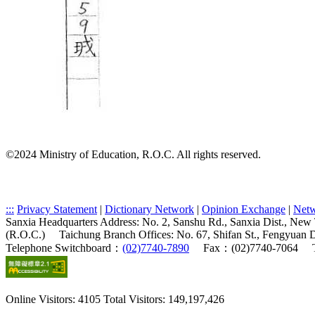
©2024 Ministry of Education, R.O.C. All rights reserved.
:::
Privacy Statement
|
Dictionary Network
|
Opinion Exchange
|
Netw
Sanxia Headquarters Address: No. 2, Sanshu Rd., Sanxia Dist., New
(R.O.C.)
Taichung Branch Offices: No. 67, Shifan St., Fengyuan 
Telephone Switchboard：
(02)7740-7890
Fax：(02)7740-7064
Online Visitors: 4105
Total Visitors: 149,197,426