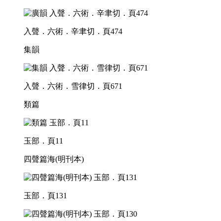
入聲．六術．辛聿切．頁474
集韻
入聲．六術．雪律切．頁671
類篇
玉部．頁11
四聲篇海(明刊本)
玉部．頁131