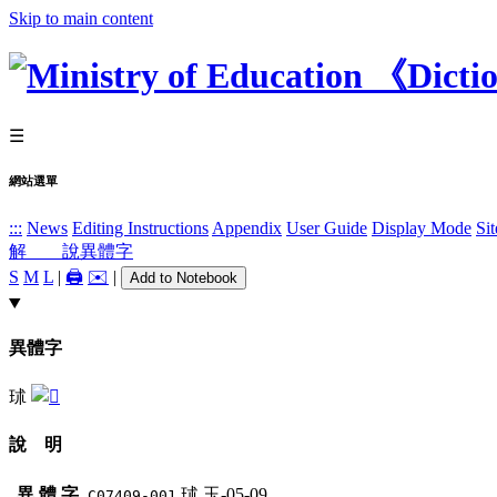
Skip to main content
☰
網站選單
:::
News
Editing Instructions
Appendix
User Guide
Display Mode
Si
解 說
異體字
S
M
L
|
🖨️
✉️
|
Add to Notebook
異體字
㺷
說 明
異 體 字
㺷
玉-05-09
C07409-001