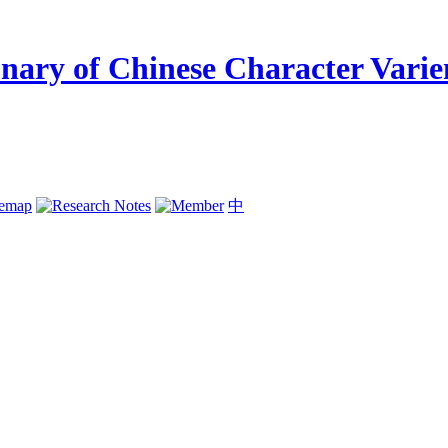
temap
中