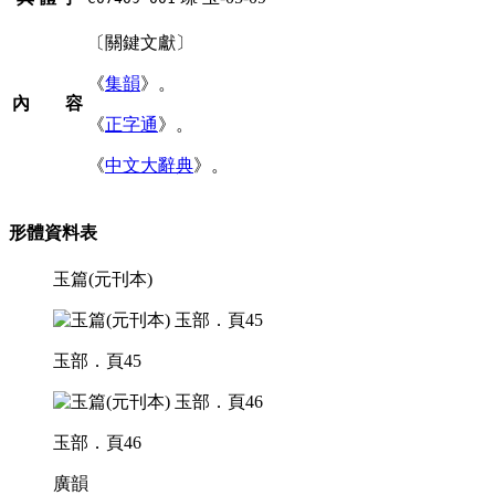
〔關鍵文獻〕
《
集韻
》。
內 容
《
正字通
》。
《
中文大辭典
》。
形體資料表
玉篇(元刊本)
玉部．頁45
玉部．頁46
廣韻