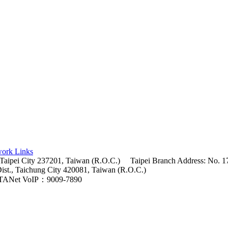
ork Links
 Taipei City 237201, Taiwan (R.O.C.)
Taipei Branch Address: No. 17
Dist., Taichung City 420081, Taiwan (R.O.C.)
TANet VoIP：9009-7890