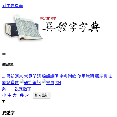
到主要頁面
☰
網站選單
:::
最新消息
常見問題
編輯說明
字典附錄
使用說明
顯示模式
網站導覽
EN
解 說
異體字
小
中
大
|
🖨️
✉️
|
加入筆記
異體字