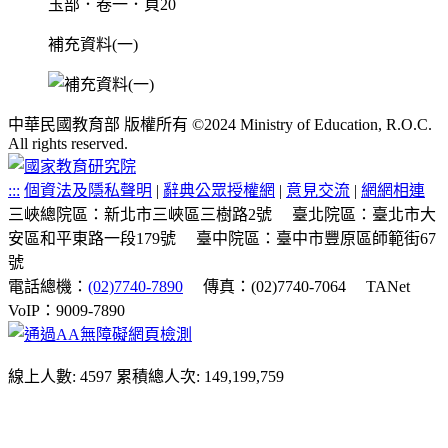
玉部．卷一．頁20
補充資料(一)
中華民國教育部 版權所有 ©2024 Ministry of Education, R.O.C.
All rights reserved.
:::
個資法及隱私聲明
|
辭典公眾授權網
|
意見交流
|
網網相連
三峽總院區：新北市三峽區三樹路2號
臺北院區：臺北市大
安區和平東路一段179號
臺中院區：臺中市豐原區師範街67
號
電話總機：
(02)7740-7890
傳真：(02)7740-7064
TANet
VoIP：9009-7890
線上人數: 4597
累積總人次: 149,199,759