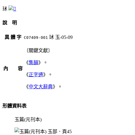
㺷
說 明
異 體 字
㺷
玉-05-09
C07409-001
〔關鍵文獻〕
《
集韻
》。
內 容
《
正字通
》。
《
中文大辭典
》。
形體資料表
玉篇(元刊本)