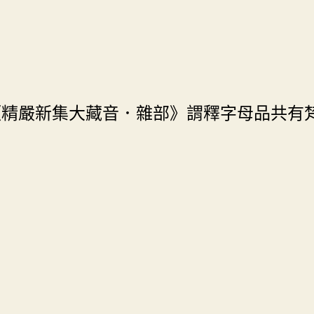
《精嚴新集大藏音．雜部》謂釋字母品共有