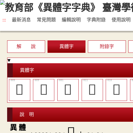
:::
最新消息
常見問題
編輯說明
字典附錄
使用說明
解 說
異體字
附錄字
異體字
󰆧
󰆬
𠈽
󰆮
󰆭
說 明
異 體
𡭕