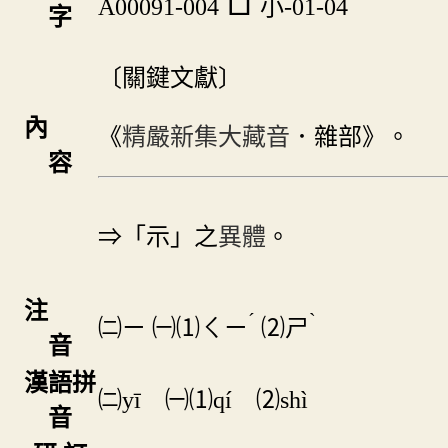
A00091-004
小-01-04
字
〔關鍵文獻〕
內
《
精嚴新集大藏音
．雜部》。
容
⇒「示」之
異體
。
注
ˊ
ˋ
㈡
ㄧ
㈠⑴
ㄑㄧ
⑵
ㄕ
音
漢語拼
㈡yī ㈠⑴qí ⑵shì
音