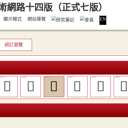
顯示模式
網站導覽
EN
研訂瀏覽
󰆩
𠜰
𡭕
󰆪
󰆯
