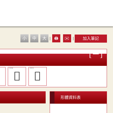
小
中
大
|
🖨️
✉️
|
加入筆記

󰆫
𦯴
形體資料表