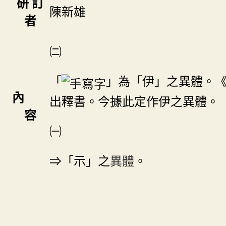
研 訂
陳新雄
者
㈡
「
」為「伊」之異體。
內
出釋書。今據此定作伊之異體。
容
㈠
⇒「示」之
異體
。