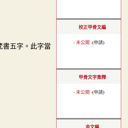
校正甲骨文編
- 未公開 -
(
申請
)
梵書五字。此字當
甲骨文字集釋
- 未公開 -
(
申請
)
金文編