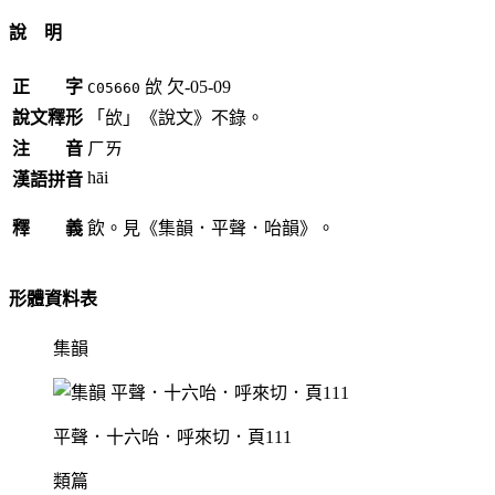
說 明
正 字
㰧
欠-05-09
C05660
說文釋形
「㰧」《說文》不錄。
注 音
ㄏㄞ
hāi
漢語拼音
釋 義
飲。見《集韻．平聲．咍韻》。
形體資料表
集韻
平聲．十六咍．呼來切．頁111
類篇