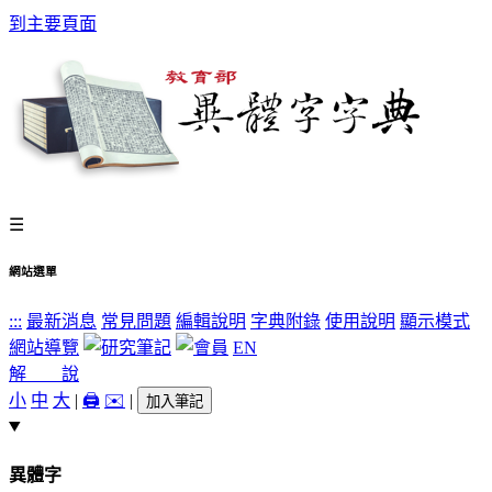
到主要頁面
☰
網站選單
:::
最新消息
常見問題
編輯說明
字典附錄
使用說明
顯示模式
網站導覽
EN
解 說
小
中
大
|
🖨️
✉️
|
加入筆記
異體字