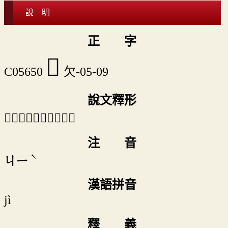
說 明
正 字
𣢣
C05650
欠-05-09
說文釋形
「𣢣」《說文》不錄。
注 音
ˋ
ㄐㄧ
漢語拼音
jì
釋 義