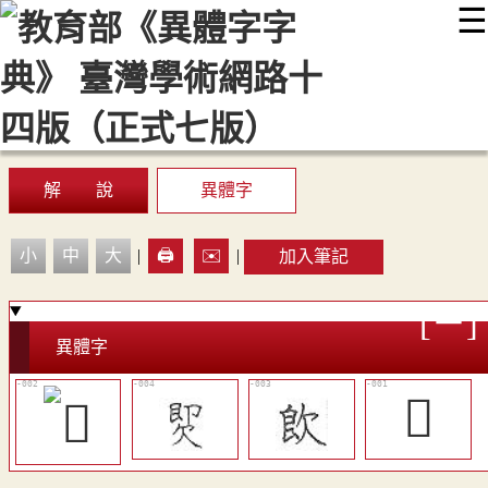
☰
:::
最新消息
常見問題
編輯說明
字典附錄
使用說明
顯示模式
網站導覽
EN
解 說
異體字
小
中
大
|
🖨️
✉️
|
加入筆記
異體字
𣣝