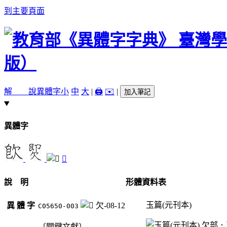
到主要頁面
解 說
異體字
小
中
大
|
🖨️
✉️
|
加入筆記
異體字
𣣝
說 明
形體資料表
玉篇(元刊本)
異 體 字
欠-08-12
C05650-003
〔關鍵文獻〕