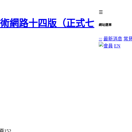
☰
網站選單
:::
最新消息
常
EN