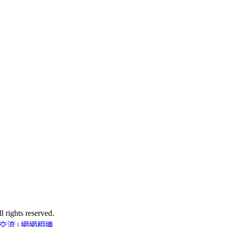
ghts reserved.
交流
|
網網相連