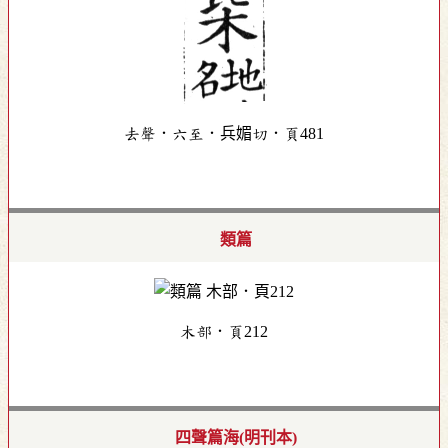
去聲．六至．兵媚切．頁481
類篇
木部．頁212
四聲篇海(明刊本)