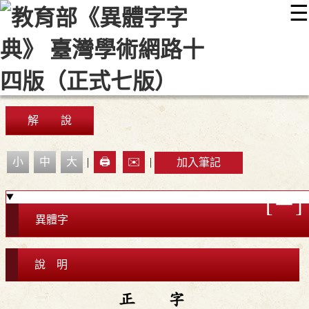
☰
:::
最新消息
常見問題
編輯說明
字典附錄
使用說明
顯示模式
網站導覽
EN
解 說
小
中
大
|
🖨️
✉️
|
加入筆記
異體字
說 明
正 字