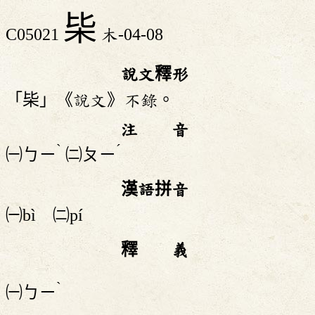
枈
C05021
木-04-08
說文釋形
「枈」《說文》不錄。
注 音
ˋ
ˊ
㈠
ㄅㄧ
㈡
ㄆㄧ
漢語拼音
㈠bì ㈡pí
釋 義
ˋ
㈠
ㄅㄧ