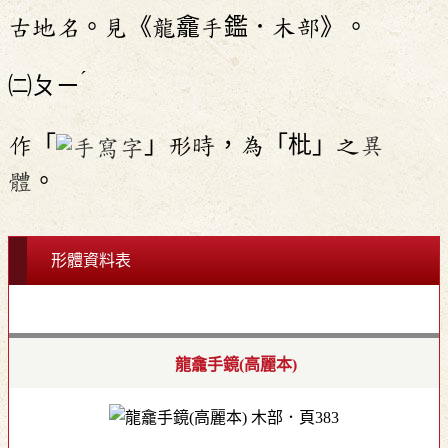
古地名。見《龍龕手鑑．木部》。
ˊ
㈡
ㄆㄧ
作「
」形時，為「枇」之
異
體
。
形體資料表
龍龕手鏡(高麗本)