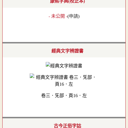
康熙字典(校正本)
- 未公開 -
(
申請
)
經典文字辨證書
卷三．旡部．頁16．左
古今正俗字詁