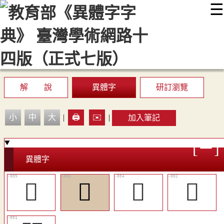
☰
:::
最新消息
常見問題
編輯說明
字典附錄
使用說明
顯示模式
網站導覽
EN
解 說
異體字
研訂瀏覽
小
中
大
|
🖨️
✉️
|
加入筆記
異體字
󹿬
󹿪
󹿫
󴅪