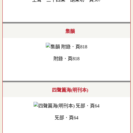
集韻
附錄．頁818
四聲篇海(明刊本)
旡部．頁64