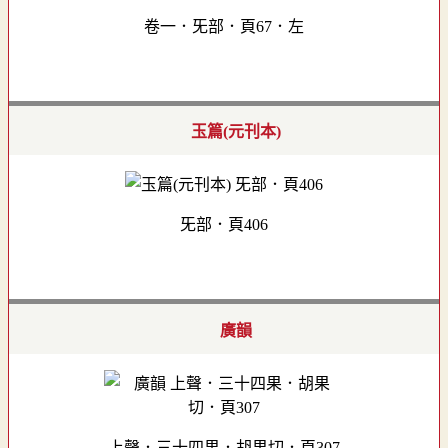
卷一．旡部．頁67．左
玉篇(元刊本)
旡部．頁406
廣韻
上聲．三十四果．胡果切．頁307