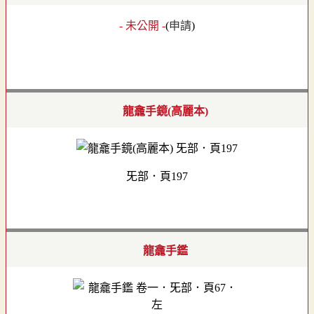
- 未公開 -
(
申請
)
龍龕手鏡(高麗本)
旡部．頁197
龍龕手鑑