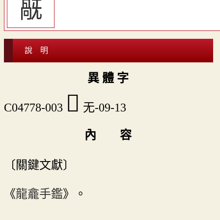
旤
說 明
異 體 字
󹿪
C04778-003
无-09-13
內 容
〔關鍵文獻〕
《
龍龕手鑑
》。