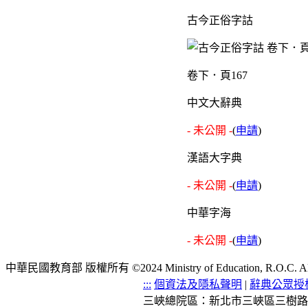
古今正俗字詁
卷下．頁167
中文大辭典
- 未公開 -
(
申請
)
漢語大字典
- 未公開 -
(
申請
)
中華字海
- 未公開 -
(
申請
)
中華民國教育部 版權所有 ©2024 Ministry of Education, R.O.C. All ri
:::
個資法及隱私聲明
|
辭典公眾授
三峽總院區：新北市三峽區三樹路