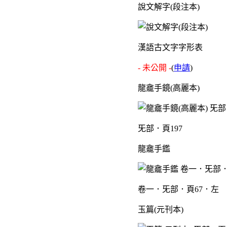
說文解字(段注本)
漢語古文字字形表
- 未公開 -
(
申請
)
龍龕手鏡(高麗本)
旡部．頁197
龍龕手鑑
卷一．旡部．頁67．左
玉篇(元刊本)