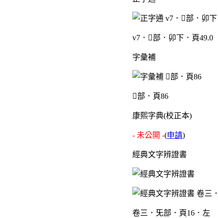
v7．部．卯下．頁49.0
字彙補
部．頁86
康熙字典(校正本)
- 未公開 -
(
申請
)
經典文字辨證書
卷三．旡部．頁16．左