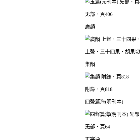
旡部．頁406
廣韻
上聲．三十四果．胡果切．
集韻
附錄．頁818
四聲篇海(明刊本)
旡部．頁64
正字通