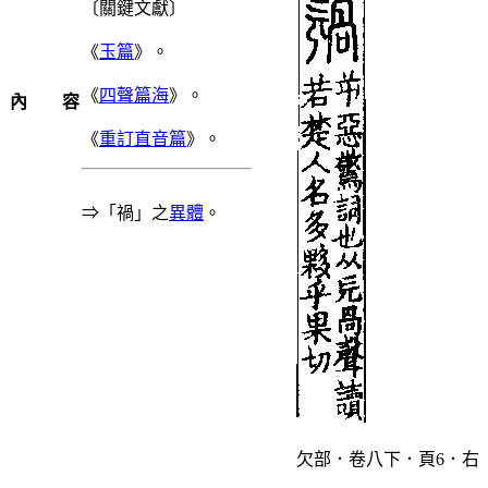
〔關鍵文獻〕
《
玉篇
》。
《
四聲篇海
》。
內 容
《
重訂直音篇
》。
⇒「禍」之
異體
。
欠部．卷八下．頁6．右