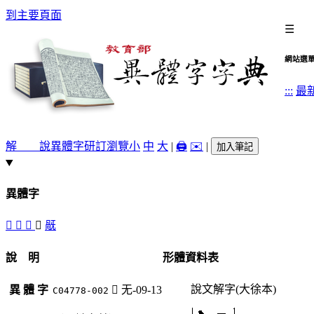
到主要頁面
☰
網站選
:::
最
解 說
異體字
研訂瀏覽
小
中
大
|
🖨️
✉️
|
加入筆記
異體字
󹿬
󹿪
󹿫
󴅪
旤
說 明
形體資料表
說文解字(大徐本)
異 體 字
󴅪
无-09-13
C04778-002