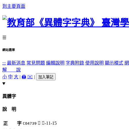
到主要頁面
☰
網站選單
:::
最新消息
常見問題
編輯說明
字典附錄
使用說明
顯示模式
網
解 說
小
中
大
|
🖨️
✉️
|
加入筆記
異體字
說 明
𣂻
斤-11-15
正 字
C04739