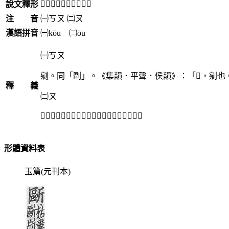
「𣂻」《說文》不錄。
說文釋形
注 音
㈠
ㄎㄡ
㈡
ㄡ
漢語拼音
㈠kōu ㈡ōu
㈠ㄎㄡ
剜。同「剾」。《集韻．平聲．侯韻》：「𣂻，剜也
釋 義
㈡ㄡ
「𣂻𣂮」：偃鉏。見《集韻．平聲．侯韻》。
形體資料表
玉篇(元刊本)