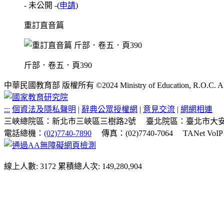
- 未公開 -
(
申請
)
重訂直音篇
斤部．卷五．頁390
中華民國教育部 版權所有 ©2024 Ministry of Education, R.O.C. All ri
:::
個資法及隱私聲明
|
辭典公眾授權網
|
意見交流
|
網網相連
三峽總院區：新北市三峽區三樹路2號
臺北院區：臺北市大安
電話總機：
(02)7740-7890
傳真：(02)7740-7064
TANet VoI
線上人數: 3172
累積總人次: 149,280,904