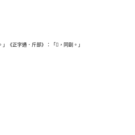
。」《正字通．斤部》：「𣂻，同剾。」