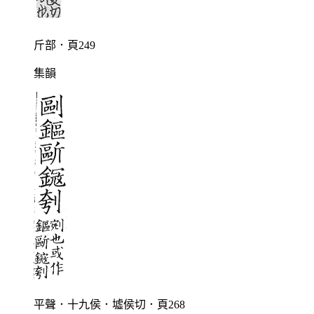
斤部．頁249
集韻
平聲．十九侯．墟侯切．頁268