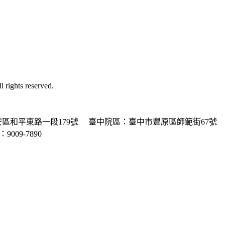
ghts reserved.
區和平東路一段179號
臺中院區：臺中市豐原區師範街67號
P：9009-7890