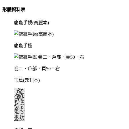
形體資料表
龍龕手鏡(高麗本)
龍龕手鑑
卷二．戶部．頁50．右
玉篇(元刊本)