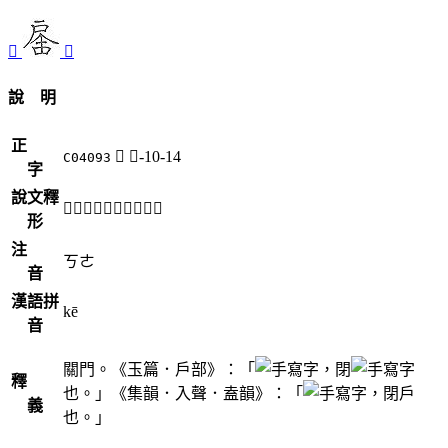
𢩅
𨑅
說 明
正
𢩘
戶-10-14
C04093
字
說文釋
「𢩘」《說文》不錄。
形
注
ㄎㄜ
音
漢語拼
kē
音
關門。《玉篇．戶部》：「
，閉
釋
也。」《集韻．入聲．盍韻》：「
，閉戶
義
也。」