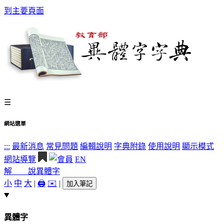
到主要頁面
☰
網站選單
:::
最新消息
常見問題
編輯說明
字典附錄
使用說明
顯示模式
網站導覽
EN
解 說
異體字
小
中
大
|
🖨️
✉️
|
加入筆記
異體字