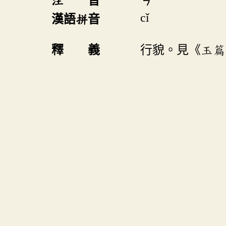
注 音
ㄘ
cǐ
漢語拼音
釋 義
行貌。見《玉篇