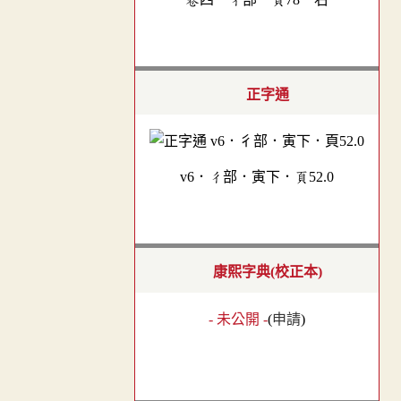
正字通
v6．彳部．寅下．頁52.0
康熙字典(校正本)
- 未公開 -
(
申請
)