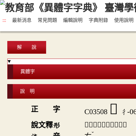
:::
最新消息
常見問題
編輯說明
字典附錄
使用說明
解 說
異體字
說 明
𢓗
正 字
C03508
彳-06
「𢓗」《說文》不錄。
說文釋形
ˇ