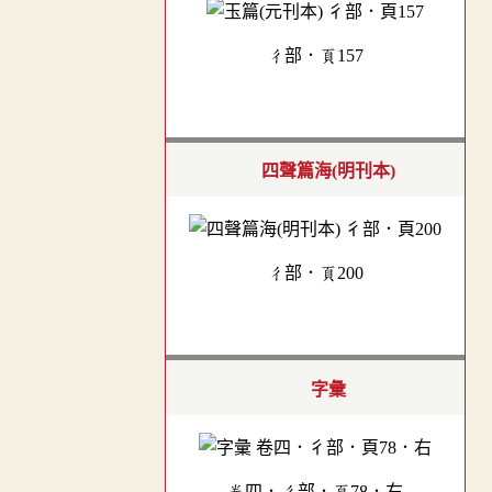
彳部．頁157
四聲篇海(明刊本)
彳部．頁200
字彙
卷四．彳部．頁78．右