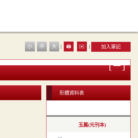
小
中
大
|
🖨️
✉️
|
加入筆記
形體資料表
玉篇(元刊本)