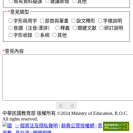
既有資料疑誤
建議新增
其他
*
意見類型
字形與用字
部首與筆畫
說文釋形
字樣說明
音讀（注音/漢拼）
釋義
關鍵文獻
研訂說明
字形收錄
系統
其他
*
意見內容
送 出
中華民國教育部 版權所有 ©2024 Ministry of Education, R.O.C.
All rights reserved.
:::
個資法及隱私聲明
|
辭典公眾授權網
|
意
見交流
|
網網相連