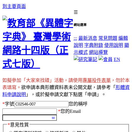
到主要頁面
☰
網站選單
:::
最新消息
常見問題
編輯
說明
字典附錄
使用說明
顯
示模式
網站導覽
EN
如擬參加「大家來找碴」活動，請使用
專屬投件表單
，勿於本
表填寫。
欲申請本典形體資料表未公開文獻，請參考「
形體資
料申請說明
」，或於擬申請文獻下點選「申請」。
*
字號
您的稱呼
*
您的Email
*
意見性質