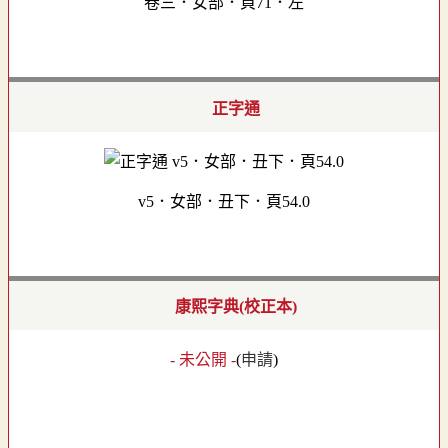
卷三．女部．頁71．左
正字通
v5．女部．丑下．頁54.0
康熙字典(校正本)
- 未公開 -
(
申請
)