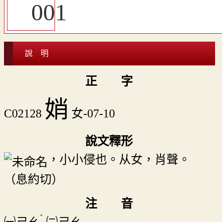
說 明
正 字
娋
C02128
女-07-10
說文釋形
，小小侵也。从女，肖聲。
（息約切）
注 音
ˋ
㈠
ㄕㄠ
㈡
ㄕㄠ