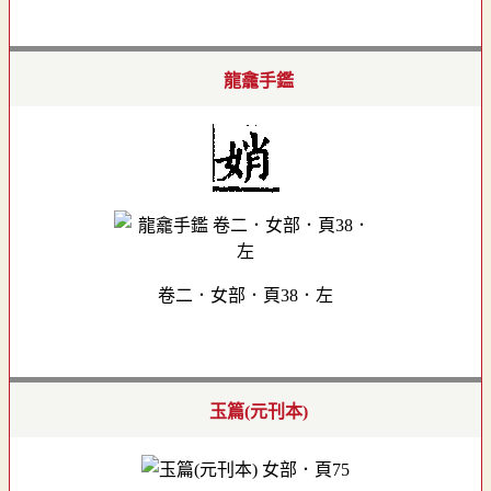
龍龕手鑑
卷二．女部．頁38．左
玉篇(元刊本)