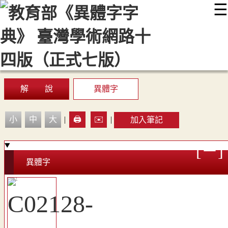
☰
:::
最新消息
常見問題
編輯說明
字典附錄
使用說明
顯示模式
網站導覽
EN
解 說
異體字
小
中
大
|
🖨️
✉️
|
加入筆記
異體字