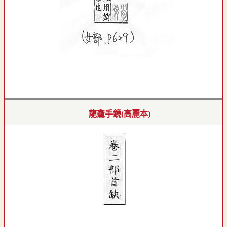
龍龕手鏡(高麗本)