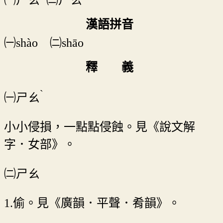
漢語拼音
㈠shào ㈡shāo
釋 義
ˋ
㈠
ㄕㄠ
小小侵損，一點點侵蝕。見《說文解
字．女部》。
㈡ㄕㄠ
1.偷。見《廣韻．平聲．肴韻》。