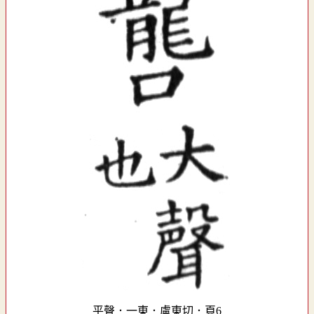
平聲．一東．盧東切．頁6