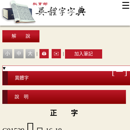
☰
:::
最新消息
常見問題
編輯說明
字典附錄
使用說明
顯示模式
網站導覽
EN
解 說
小
中
大
|
🖨️
✉️
|
加入筆記
異體字
說 明
正 字
𡃡