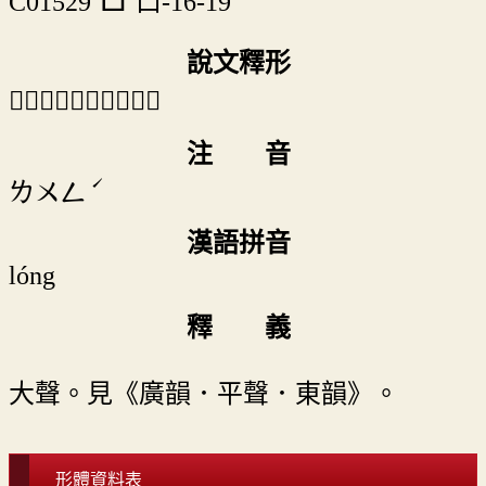
C01529
口-16-19
說文釋形
「𡃡」《說文》不錄。
注 音
ˊ
ㄌㄨㄥ
漢語拼音
lóng
釋 義
大聲。見《廣韻．平聲．東韻》。
形體資料表