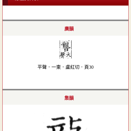
廣韻
平聲．一東．盧紅切．頁30
集韻