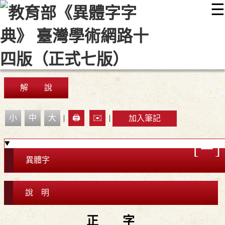
☰
:::
最新消息
常見問題
編輯說明
字典附錄
使用說明
顯示模式
網站導覽
EN
解 說
小
中
大
|
🖨️
✉️
|
加入筆記
異體字
說 明
正 字