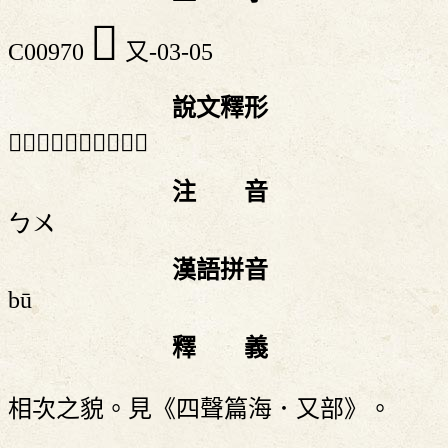
𠬣
C00970
又-03-05
說文釋形
「𠬣」《說文》不錄。
注 音
ㄅㄨ
漢語拼音
bū
釋 義
相次之貌。見《四聲篇海．又部》。