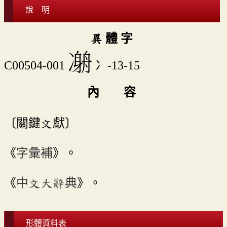
說 明
異 體 字
𠘇
C00504-001
冫-13-15
內 容
〔關鍵文獻〕
《
字彙補
》。
《
中文大辭典
》。
形體資料表