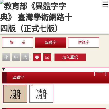
☰
:::
最新消息
常見問題
編輯說明
字典附錄
使用說明
顯示模式
網站導覽
EN
解 說
異體字
附錄字
小
中
大
|
🖨️
✉️
|
加入筆記
異體字
𠘇
𠘒