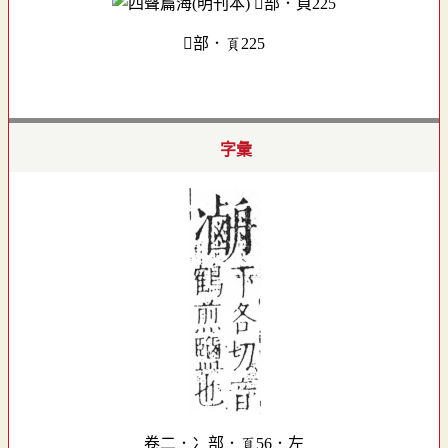
部．頁225
字彙
卷二．冫部．頁56．左