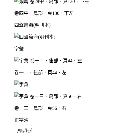
卷四中．鳥部．頁130．下左
四聲篇海(明刊本)
字彙
卷一二．隹部．頁44．左
卷一三．鳥部．頁56．右
正字通