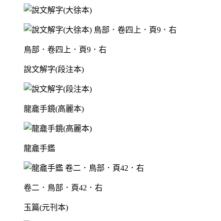
鳥部．卷四上．頁9．右
說文解字(段注本)
龍龕手鏡(高麗本)
龍龕手鑑
卷二．鳥部．頁42．右
玉篇(元刊本)