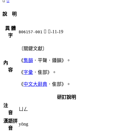
𩀬
𪅟
說 明
異 體
𩀬
隹-11-19
B06157-001
字
〔關鍵文獻〕
《
集韻
．平聲．鍾韻》。
內
容
《
字彙
．隹部》。
《
中文大辭典
．隹部》。
研訂說明
注
ㄩㄥ
音
漢語拼
yōng
音