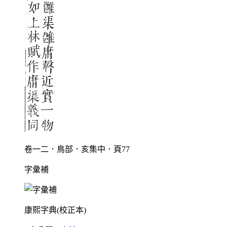
卷一二．鳥部．亥集中．頁77
字彙補
康熙字典(校正本)