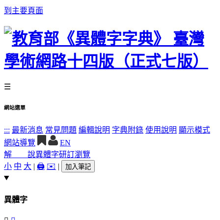
到主要頁面
☰
網站選單
:::
最新消息
常見問題
編輯說明
字典附錄
使用說明
顯示模式
網站導覽
EN
解 說
異體字
研訂瀏覽
小
中
大
|
🖨️
✉️
|
加入筆記
異體字