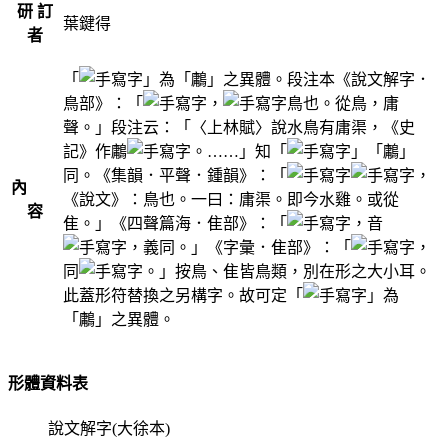
研 訂
葉鍵得
者
「
」為「鷛」之異體。段注本《說文解字．
鳥部》：「
，
鳥也。從鳥，庸
聲。」段注云：「〈上林賦〉說水鳥有庸渠，《史
記》作鷛
。……」知「
」「鷛」
同。《集韻．平聲．鍾韻》：「
，
內
《說文》：鳥也。一曰：庸渠。即今水雞。或從
容
隹。」《四聲篇海．隹部》：「
，音
，義同。」《字彙．隹部》：「
，
同
。」按鳥、隹皆鳥類，別在形之大小耳。
此蓋形符替換之另構字。故可定「
」為
「鷛」之異體。
形體資料表
說文解字(大徐本)