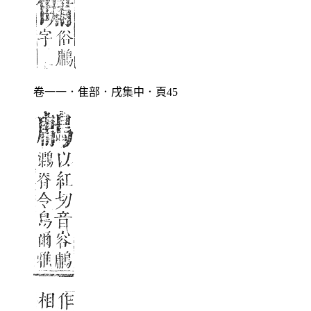
卷一一．隹部．戌集中．頁45