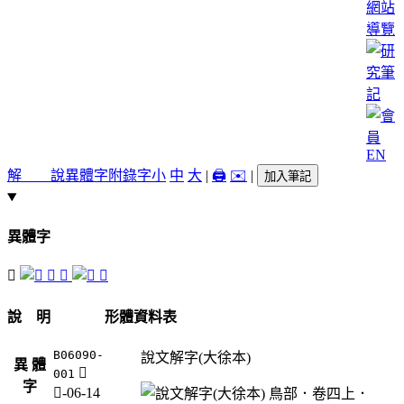
網站
導覽
EN
解 說
異體字
附錄字
小
中
大
|
🖨️
✉️
|
加入筆記
異體字
𨾳
𩀑
𪀙
𪃪
說 明
形體資料表
B06090-
說文解字(大徐本)
異 體
𨾳
001
字
隹-06-14