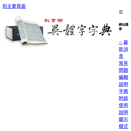
到主要頁面
☰
網站選
單
:::
最
新消
息
常見
問題
編輯
說明
字典
附錄
使用
說明
顯示
模式