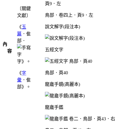
〔關鍵
鳥部．卷四上．頁9．左
文獻〕
說文解字(段注本)
《
玉
篇
．隹
部．
內
五經文字
容
字》。
鳥部．頁40
《
字
彙
．隹
龍龕手鏡(高麗本)
部》。
龍龕手鑑