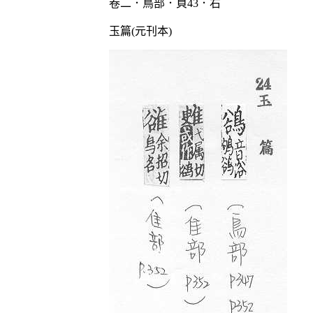
卷二．鳥部．頁43．右
玉篇(元刊本)