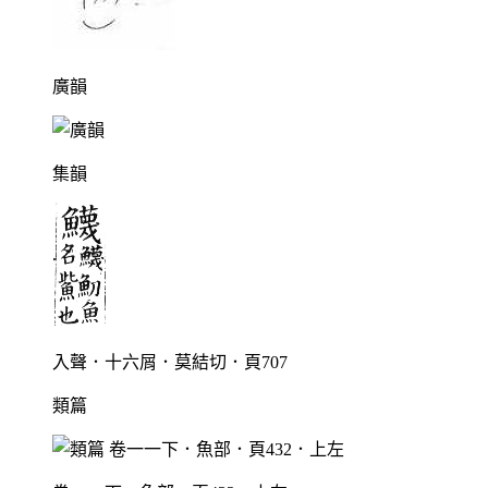
廣韻
集韻
入聲．十六屑．莫結切．頁707
類篇