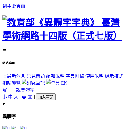
到主要頁面
☰
網站選單
:::
最新消息
常見問題
編輯說明
字典附錄
使用說明
顯示模式
網站導覽
EN
解 說
異體字
小
中
大
|
🖨️
✉️
|
加入筆記
異體字