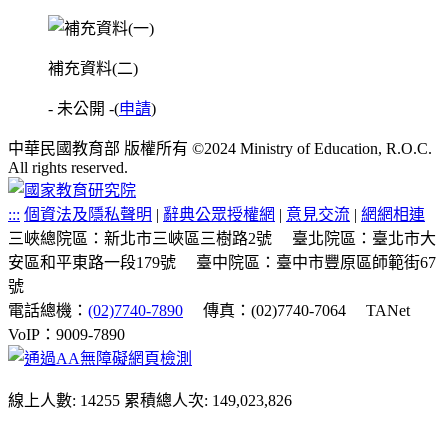
補充資料(二)
- 未公開 -
(
申請
)
中華民國教育部 版權所有 ©2024 Ministry of Education, R.O.C.
All rights reserved.
:::
個資法及隱私聲明
|
辭典公眾授權網
|
意見交流
|
網網相連
三峽總院區：新北市三峽區三樹路2號
臺北院區：臺北市大
安區和平東路一段179號
臺中院區：臺中市豐原區師範街67
號
電話總機：
(02)7740-7890
傳真：(02)7740-7064
TANet
VoIP：9009-7890
線上人數: 14255
累積總人次: 149,023,826