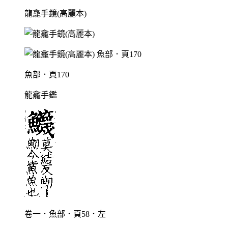
龍龕手鏡(高麗本)
魚部．頁170
龍龕手鑑
卷一．魚部．頁58．左