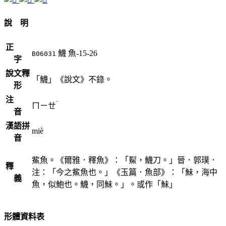
說 明
正
鱴
魚-15-26
B06031
字
說文釋
「鱴」《說文》不錄。
形
注
ˋ
ㄇㄧㄝ
音
漢語拼
miè
音
鮆魚。《爾雅．釋魚》：「鮤，鱴刀。」晉．郭璞．
釋
注：「今之鮆魚也。」《玉篇．魚部》：「鮇，海中
義
魚，似鮑也。鱴，同鮇。」。或作「鮇」
形體資料表