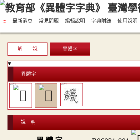
:::
最新消息
常見問題
編輯說明
字典附錄
使用說明
解 說
異體字
異體字
說 明