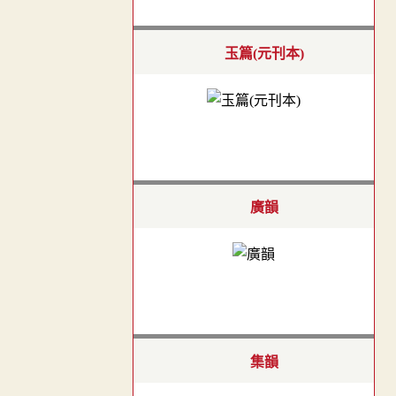
玉篇(元刊本)
廣韻
集韻