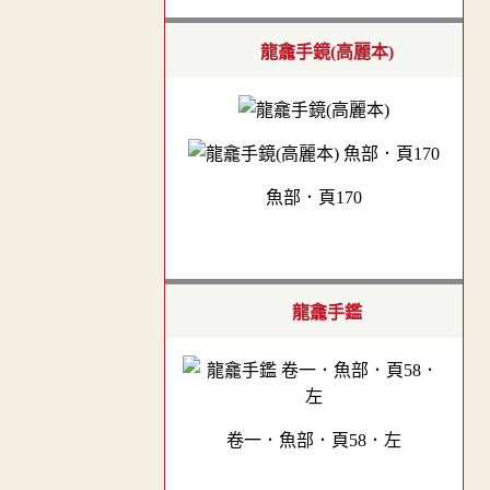
龍龕手鏡(高麗本)
魚部．頁170
龍龕手鑑
卷一．魚部．頁58．左