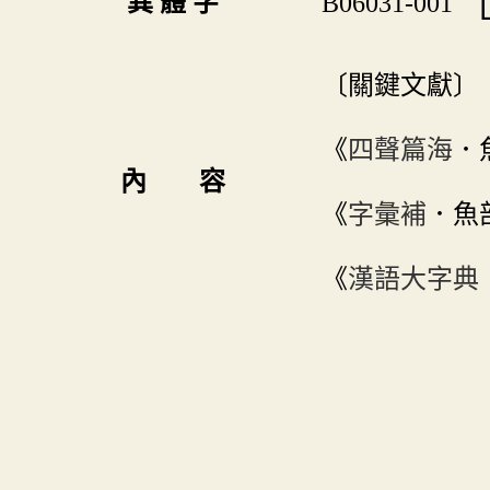
異 體 字
B06031-001
〔關鍵文獻〕
《
四聲篇海
．
內 容
《
字彙補
．魚
《
漢語大字典