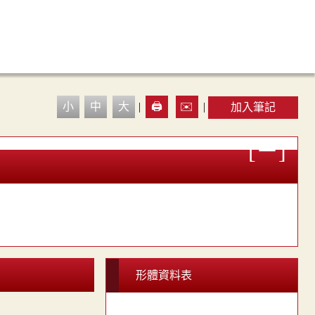
小
中
大
|
🖨️
✉️
|
加入筆記
形體資料表