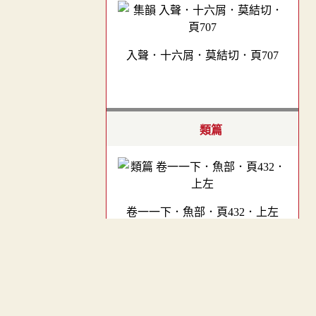
入聲．十六屑．莫結切．頁707
類篇
卷一一下．魚部．頁432．上左
︿
四聲篇海(明刊本)
TOP