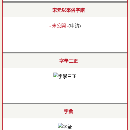
宋元以來俗字譜
- 未公開 -
(
申請
)
字學三正
字彙