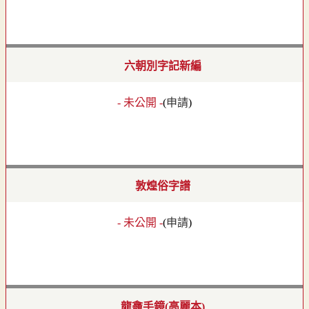
六朝別字記新編
- 未公開 -
(
申請
)
敦煌俗字譜
- 未公開 -
(
申請
)
龍龕手鏡(高麗本)