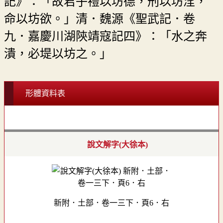
記》：「故君子禮以坊德，刑以坊淫，
命以坊欲。」清．魏源《聖武記．卷
九．嘉慶川湖陝靖寇記四》：「水之奔
潰，必堤以坊之。」
形體資料表
說文解字(大徐本)
新附．土部．卷一三下．頁6．右