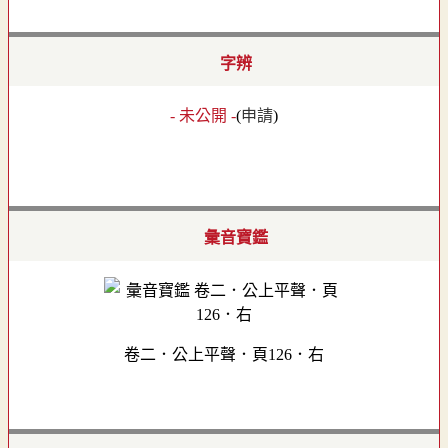
字辨
- 未公開 -
(
申請
)
彙音寶鑑
卷二．公上平聲．頁126．右