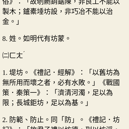
俗》：「故剞劂銷鋸陳，非良工不能以
製木；鑪橐埵坊設，非巧冶不能以治
金。」
8. 姓。如明代有坊蒙。
ˊ
㈡
ㄈㄤ
1. 堤坊。《禮記．經解》：「以舊坊為
無所用而壞之者，必有水敗。」《戰國
策．秦策一》：「濟清河濁，足以為
限；長城鉅坊，足以為基。」
2. 防範、防止。同「防」。《禮記．坊