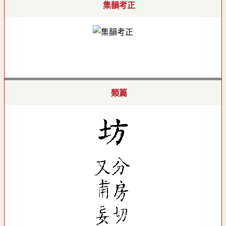
集韻考正
類篇