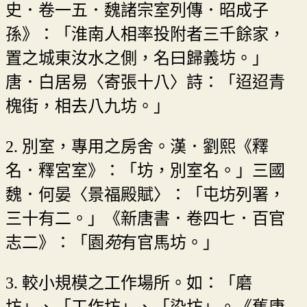
史．卷一五．魏諸宗室列傳．昭成子
孫》：「淮南人相率投附者三千餘家，
置之城東汝水之側，名曰歸義坊。」
唐．白居易〈寄張十八〉詩：「迢迢青
槐街，相去八九坊。」
2. 別室，專用之房舍。漢．劉熙《釋
名．釋宮室》：「坊，別室名。」三國
魏．何晏〈景福殿賦〉：「屯坊列署，
三十有二。」《新唐書．卷四七．百官
志二》：「園
苑
有官馬坊。」
3. 較小規模之工作場所。如：「磨
坊」、「工作坊」、「染坊」。《舊唐