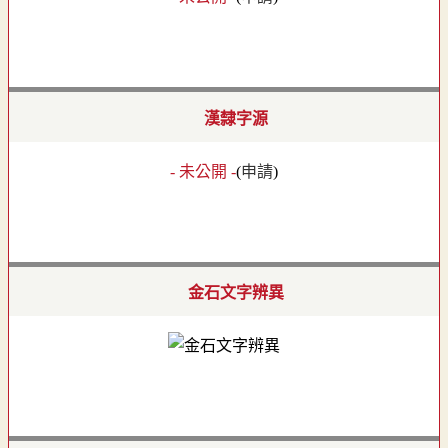
漢隸字源
- 未公開 -
(
申請
)
金石文字辨異