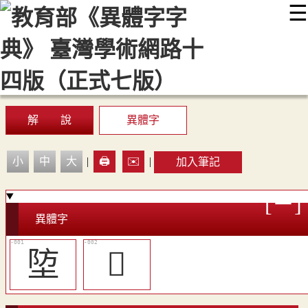
☰
:::
最新消息
常見問題
編輯說明
字典附錄
使用說明
顯示模式
網站導覽
EN
解 說
異體字
小
中
大
|
🖨️
✉️
|
加入筆記
異體字
埅
𨹛