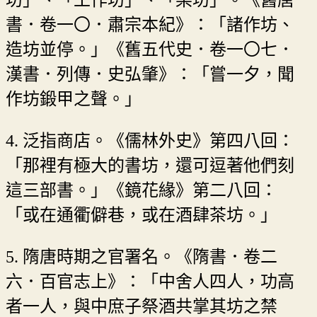
書．卷一〇．肅宗本紀》：「諸作坊、
造坊並停。」《舊五代史．卷一〇七．
漢書．列傳．史弘肇》：「嘗一夕，聞
作坊鍛甲之聲。」
4. 泛指商店。《儒林外史》第四八回：
「那裡有極大的書坊，還可逗著他們刻
這三部書。」《鏡花緣》第二八回：
「或在通衢僻巷，或在酒肆茶坊。」
5. 隋唐時期之官署名。《隋書．卷二
六．百官志上》：「中舍人四人，功高
者一人，與中庶子祭酒共掌其坊之禁