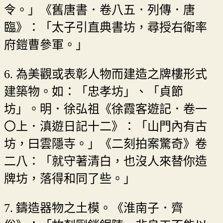
令。」《舊唐書．卷八五．列傳．唐
臨》：「太子引直典書坊，尋授右衛率
府鎧曹參軍。」
6. 為美觀或表彰人物而建造之牌樓形式
建築物。如：「忠孝坊」、「貞節
坊」。明．徐弘祖《徐霞客遊記．卷一
〇上．滇遊日記十二》：「山門內有古
坊，曰雲隱寺。」《二刻拍案驚奇》卷
二八：「就守著清白，也沒人來替你造
牌坊，落得和同了些。」
7. 鑄造器物之土模。《淮南子．齊