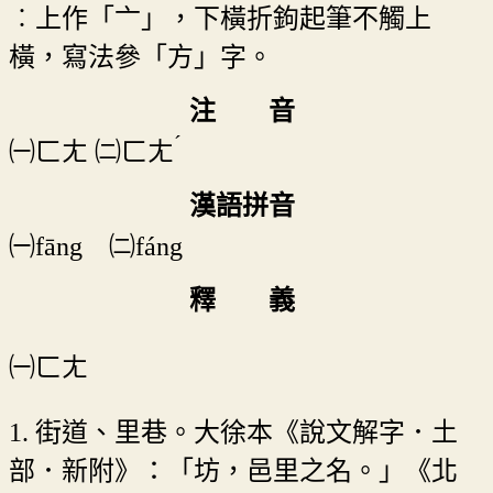
︰上作「亠」，下橫折鉤起筆不觸上
橫，寫法參「方」字。
注 音
ˊ
㈠
ㄈㄤ
㈡
ㄈㄤ
漢語拼音
㈠fāng ㈡fáng
釋 義
㈠ㄈㄤ
1. 街道、里巷。大徐本《說文解字．土
部．新附》：「坊，邑里之名。」《北