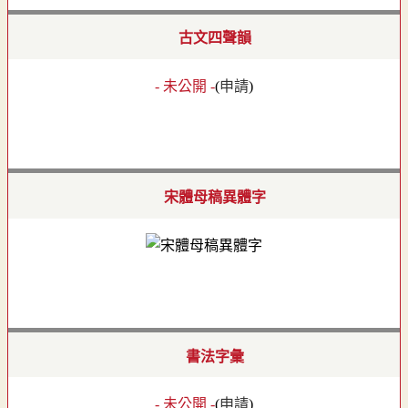
古文四聲韻
- 未公開 -
(
申請
)
宋體母稿異體字
書法字彙
- 未公開 -
(
申請
)