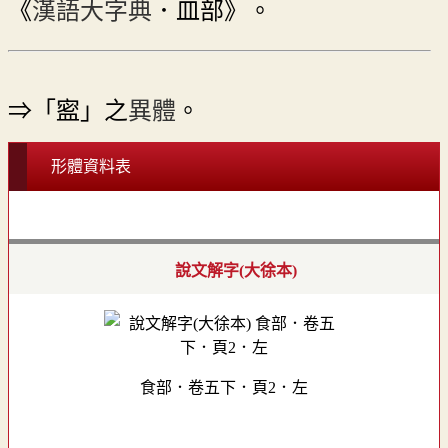
《
漢語大字典
．皿部》。
⇒「䀄」之
異體
。
形體資料表
說文解字(大徐本)
食部．卷五下．頁2．左