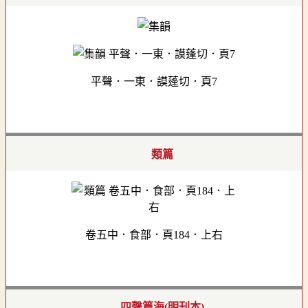
平聲．一東．謨蓬切．頁7
類篇
卷五中．食部．頁184．上右
四聲篇海(明刊本)