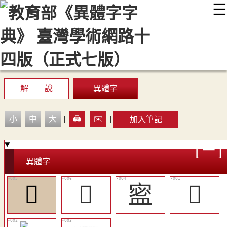
☰
:::
最新消息
常見問題
編輯說明
字典附錄
使用說明
顯示模式
網站導覽
EN
解 說
異體字
小
中
大
|
🖨️
✉️
|
加入筆記
異體字
𥁚
𥁶
䀄
𩝬