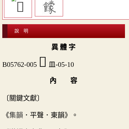
說 明
異 體 字
𥁚
B05762-005
皿-05-10
內 容
〔關鍵文獻〕
《
集韻
．平聲．東韻》。