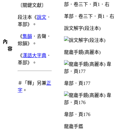
〔關鍵文獻〕
革部．卷三下．頁1．右
段注本《
說文
．
革部》。
說文解字(段注本)
《
集韻
．去聲．
內
焮韻》。
容
龍龕手鏡(高麗本)
《
漢語大字典
．
革部》。
＃「䩵」另兼
正
韋部．頁177
字
。
韋部．頁176
龍龕手鑑