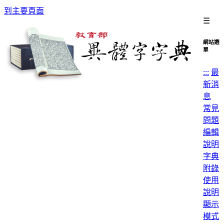
到主要頁面
☰
網站選
單
:::
最
新消
息
常見
問題
編輯
說明
字典
附錄
使用
說明
顯示
模式