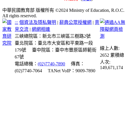
中華民國教育部 版權所有 ©2024 Ministry of Education, R.O.C.
All rights reserved.
:::
個資法及隱私聲明
|
辭典公眾授權網
|
意
見交流
|
網網相連
三峽總院區：新北市三峽區三樹路2號
臺北院區：臺北市大安區和平東路一段
線上人數:
179號
臺中院區：臺中市豐原區師範街
2652
累積總
67號
人次:
電話總機：
(02)7740-7890
傳真：
149,671,174
(02)7740-7064
TANet VoIP：9009-7890