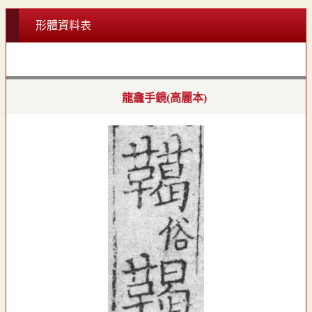
形體資料表
龍龕手鏡(高麗本)