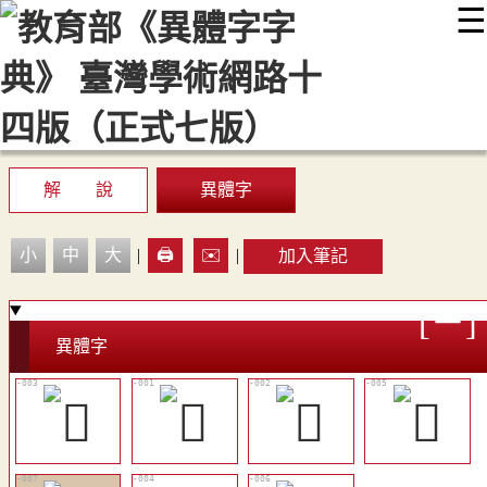
☰
:::
最新消息
常見問題
編輯說明
字典附錄
使用說明
顯示模式
網站導覽
EN
解 說
異體字
小
中
大
|
🖨️
✉️
|
加入筆記
異體字