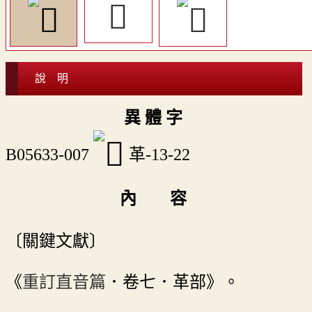
𩍛
說 明
異 體 字
B05633-007
革-13-22
內 容
〔關鍵文獻〕
《
重訂直音篇
．卷七．革部》。