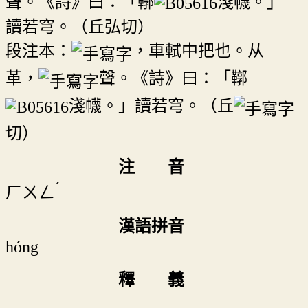
聲。《詩》曰：「鞹
淺幭。」
讀若穹。（丘弘切）
段注本：
，車軾中把也。从
革，
聲。《詩》曰：「鞹
淺幭。」讀若穹。（丘
切）
注 音
ˊ
ㄏㄨㄥ
漢語拼音
hóng
釋 義