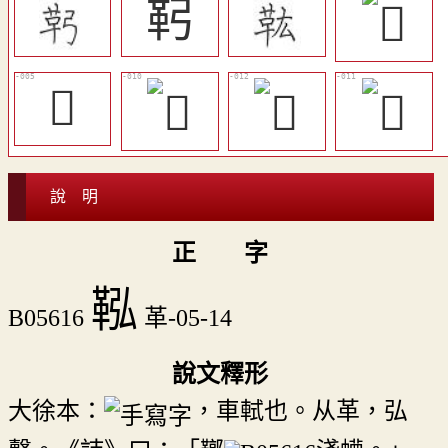
䩑
𩉦
說 明
正 字
鞃
B05616
革-05-14
說文釋形
大徐本：
，車軾也。从革，弘