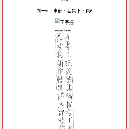
卷一○．車部．酉集下．頁6