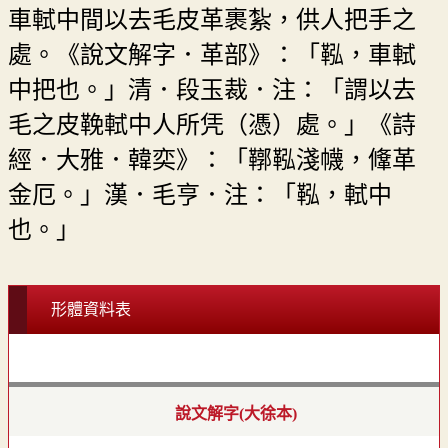
車軾中間以去毛皮革裹紮，供人把手之
處。《說文解字．革部》：「鞃，車軾
中把也。」清．段玉裁．注：「謂以去
毛之皮鞔軾中人所凭（憑）處。」《詩
經．大雅．韓奕》：「鞹鞃淺幭，鞗革
金厄。」漢．毛亨．注：「鞃，軾中
也。」
形體資料表
說文解字(大徐本)