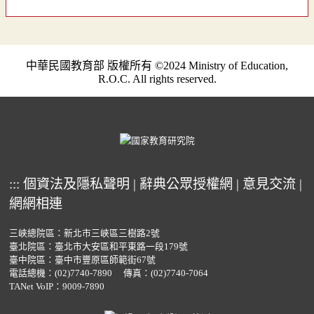
中華民國教育部 版權所有 ©2024 Ministry of Education,
R.O.C. All rights reserved.
:::
個資法及隱私聲明
|
辭典公眾授權網
|
意見交流
|
網網相連
三峽總院區：新北市三峽區三樹路2號
臺北院區：臺北市大安區和平東路一段179號
臺中院區：臺中市豐原區師範街67號
電話總機：
(02)7740-7890
傳真：(02)7740-7064
TANet VoIP：9009-7890