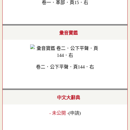
卷一．革部．頁15．右
彙音寶鑑
卷二．公下平聲．頁144．右
中文大辭典
- 未公開 -
(
申請
)