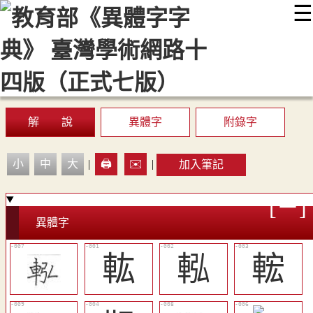
☰
:::
最新消息
常見問題
編輯說明
字典附錄
使用說明
顯示模式
網站導覽
EN
解 說
異體字
附錄字
小
中
大
|
🖨️
✉️
|
加入筆記
異體字
䡌
䡏
𨌆