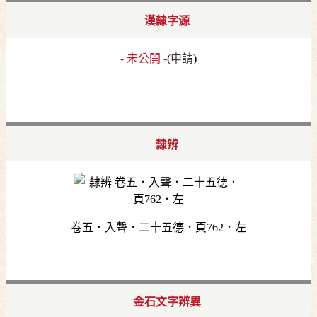
漢隸字源
- 未公開 -
(
申請
)
隸辨
卷五．入聲．二十五德．頁762．左
金石文字辨異