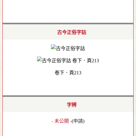
古今正俗字詁
卷下．頁213
字辨
- 未公開 -
(
申請
)