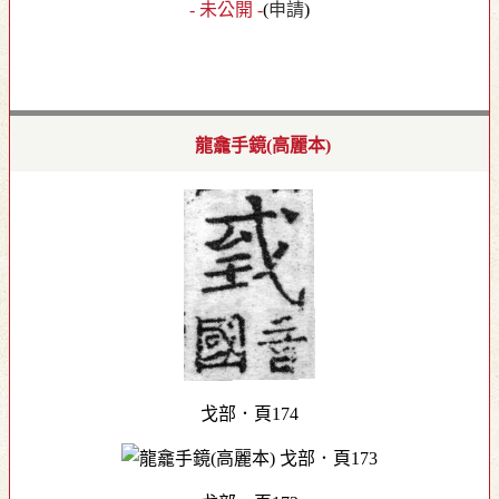
- 未公開 -
(
申請
)
龍龕手鏡(高麗本)
戈部．頁174