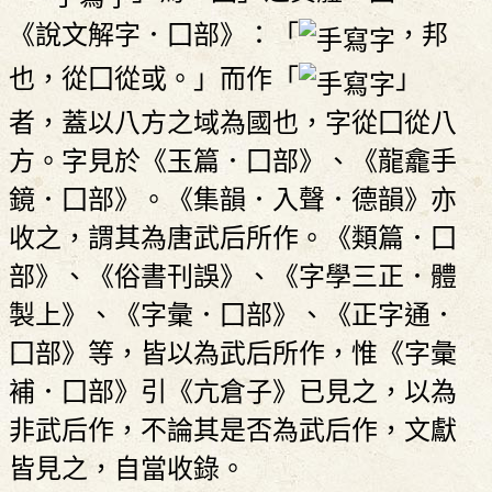
《說文解字．囗部》：「
，邦
也，從囗從或。」而作「
」
者，蓋以八方之域為國也，字從囗從八
方。字見於《玉篇．囗部》、《龍龕手
鏡．囗部》。《集韻．入聲．德韻》亦
收之，謂其為唐武后所作。《類篇．囗
部》、《俗書刊誤》、《字學三正．體
製上》、《字彙．囗部》、《正字通．
囗部》等，皆以為武后所作，惟《字彙
補．囗部》引《亢倉子》已見之，以為
非武后作，不論其是否為武后作，文獻
皆見之，自當收錄。