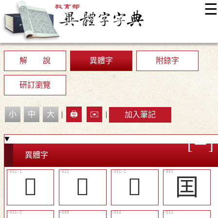
☰
:::
最新消息
常見問題
編輯說明
字典附錄
使用說明
顯示模式
網站導覽
EN
解 說
異體字
附錄字
研訂瀏覽
小
中
大
|
🖨️
✉️
|
加入筆記
異體字
󰻵
󰻬
󰻲
囯