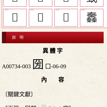
𢧌
𤦒
󰻯
䆐
說 明
異 體 字
圀
A00734-003
囗-06-09
內 容
〔關鍵文獻〕