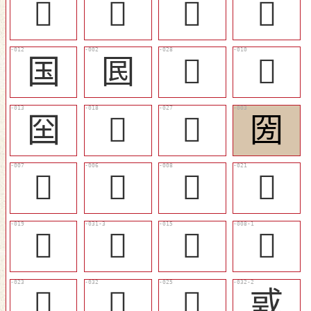
𡆸
𡆻
𡆿
𡇎
国
囻
󰻱
󰻨
囶
󰻩
󰻰
圀
𡇕
󰻥
󰻦
󰻫
󰻪
󰻳
𡈑
󰻧
󰻭
󰻴
󰻮
戜