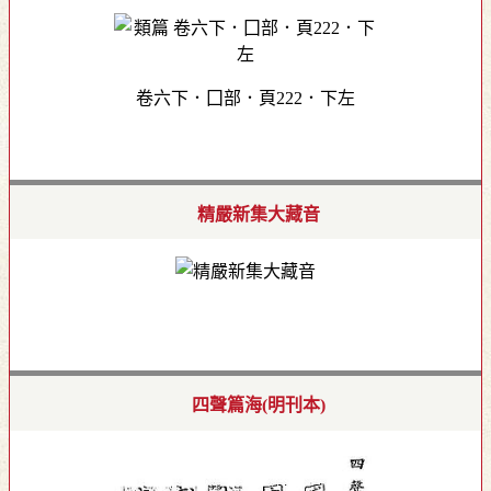
卷六下．囗部．頁222．下左
精嚴新集大藏音
四聲篇海(明刊本)