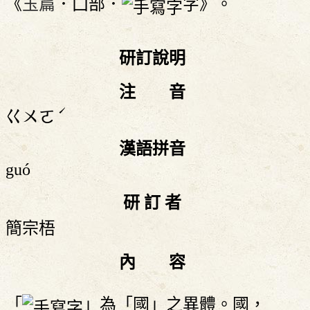
《
玉篇
．囗部．
字》。
研訂說明
注 音
ˊ
ㄍㄨㄛ
漢語拼音
guó
研 訂 者
簡宗梧
內 容
「
」為「國」之異體。國，