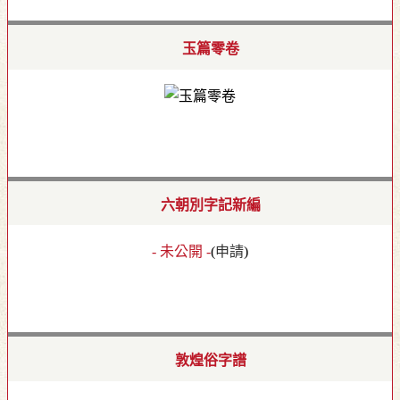
玉篇零卷
六朝別字記新編
- 未公開 -
(
申請
)
敦煌俗字譜