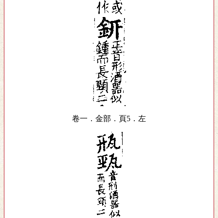
卷一．金部．頁5．左