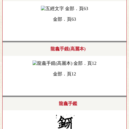
金部．頁63
龍龕手鏡(高麗本)
金部．頁12
龍龕手鑑