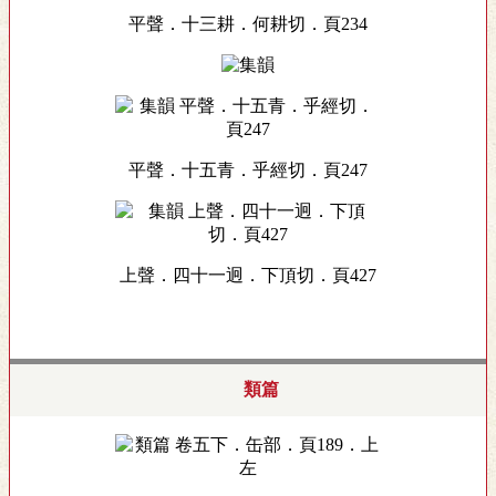
平聲．十三耕．何耕切．頁234
平聲．十五青．乎經切．頁247
上聲．四十一迥．下頂切．頁427
類篇