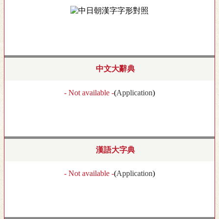
中文大辭典
- Not available -
(
Application
)
漢語大字典
- Not available -
(
Application
)