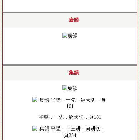
廣韻
集韻
平聲．一先．經天切．頁161