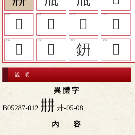
𤭓
󸹺
𦈨
󸹹
𦈵
󸹷
銒
𨨵
說 明
異 體 字
㐩
B05287-012
廾-05-08
內 容