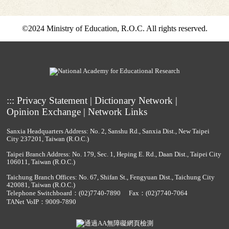
©2024 Ministry of Education, R.O.C. All rights reserved.
:::
Privacy Statement
|
Dictionary Network
|
Opinion Exchange
|
Network Links
Sanxia Headquarters Address: No. 2, Sanshu Rd., Sanxia Dist., New Taipei
City 237201, Taiwan (R.O.C.)
Taipei Branch Address: No. 179, Sec. 1, Heping E. Rd., Daan Dist., Taipei City
106011, Taiwan (R.O.C.)
Taichung Branch Offices: No. 67, Shifan St., Fengyuan Dist., Taichung City
420081, Taiwan (R.O.C.)
Telephone Switchboard：
(02)7740-7890
Fax：(02)7740-7064
TANet VoIP：9009-7890