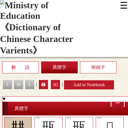
☰
:::
News
Editing Instructions
Appendix
User Guide
Display Mode
Sitemap
中
解 說
異體字
附錄字
S
M
L
|
🖨️
✉️
|
Add to Notebook
異體字
㐩
㼛
㼛
󸹸