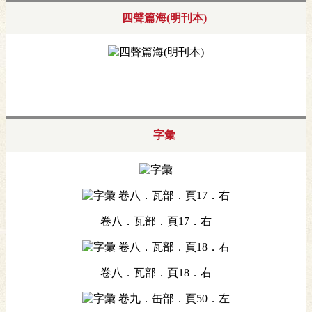
四聲篇海(明刊本)
字彙
卷八．瓦部．頁17．右
卷八．瓦部．頁18．右