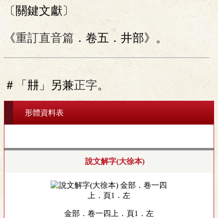
〔關鍵文獻〕
《
重訂直音篇
．卷五．井部》。
＃「㐩」另兼
正字
。
形體資料表
說文解字(大徐本)
金部．卷一四上．頁1．左